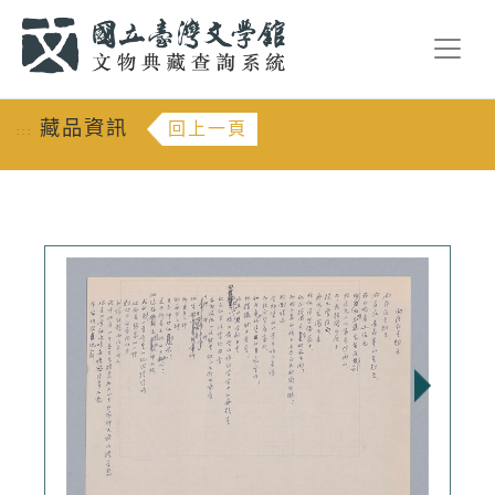
跳到主要內容
:::
藏品資訊
回上一頁
:::