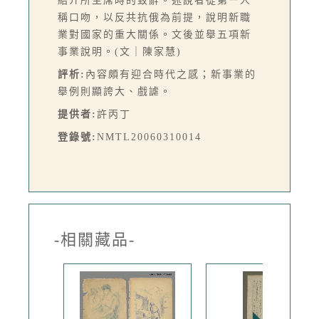
紹介所主席時的致辭。述說者從第一人
稱口吻，以反共抗俄為前提，說明新職
業對國家的重大關係。文後並舉五項新
事業說明。(文｜陳家慧)
評析:
內容頗有迎合時代之感；新事業的
舉例則顯誇大、戲謔。
提供者:
許丙丁
登錄號:
NMTL20060310014
-相關藏品-