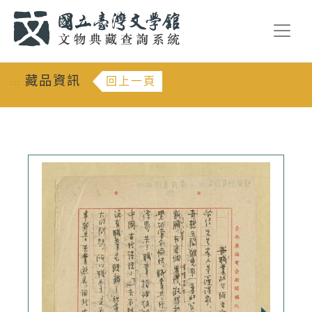
跳到主要內容
:::
藏品資訊
回上一頁
:::