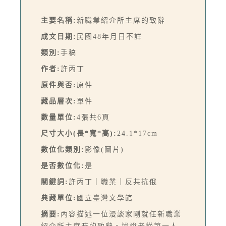
主要名稱:
新職業紹介所主席的致辭
成文日期:
民國48年月日不詳
類別:
手稿
作者:
許丙丁
原件與否:
原件
藏品層次:
單件
數量單位:
4張共6頁
尺寸大小(長*寬*高):
24.1*17cm
數位化類別:
影像(圖片)
是否數位化:
是
關鍵詞:
許丙丁｜職業｜反共抗俄
典藏單位:
國立臺灣文學館
摘要:
內容描述一位漫談家剛就任新職業