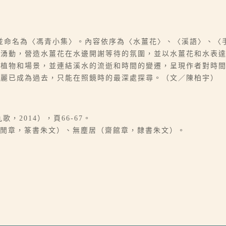
並命名為〈馮青小集〉。內容依序為〈水薑花〉、〈溪語〉、〈
中湧動，營造水薑花在水邊開謝等待的氛圍，並以水薑花和水表
的植物和場景，並連結溪水的流逝和時間的變遷，呈現作者對時
美麗已成為過去，只能在照鏡時的最深處探尋。（文／陳柏宇）
，2014），頁66-67。
（閒章，篆書朱文）、無塵居（齋館章，隸書朱文）。