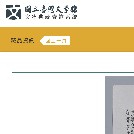
跳到主要內容
:::
藏品資訊
回上一頁
:::