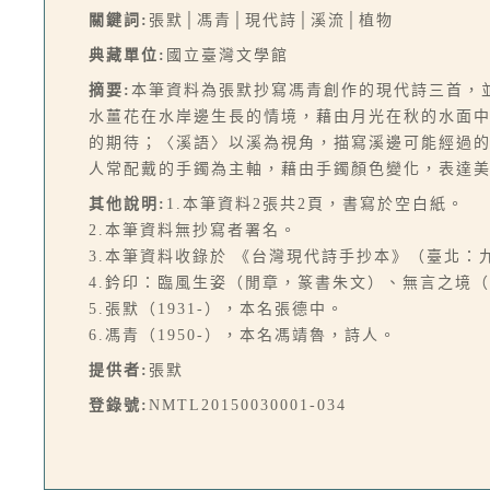
關鍵詞:
張默│馮青│現代詩│溪流│植物
典藏單位:
國立臺灣文學館
摘要:
本筆資料為張默抄寫馮青創作的現代詩三首，
水薑花在水岸邊生長的情境，藉由月光在秋的水面
的期待；〈溪語〉以溪為視角，描寫溪邊可能經過
人常配戴的手鐲為主軸，藉由手鐲顏色變化，表達
其他說明:
1.本筆資料2張共2頁，書寫於空白紙。
2.本筆資料無抄寫者署名。
3.本筆資料收錄於 《台灣現代詩手抄本》（臺北：九歌
4.鈐印：臨風生姿（閒章，篆書朱文）、無言之境
5.張默（1931-），本名張德中。
6.馮青（1950-），本名馮靖魯，詩人。
提供者:
張默
登錄號:
NMTL20150030001-034