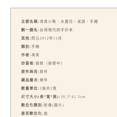
主要名稱:
馮青小集：水薑花、溪語、手鐲
劃一題名:
台灣現代詩手抄本
其他:
西元2012年11月
類別:
手稿
作者:
馮青
抄寫者:
張默（張德中）
原件與否:
原件
藏品層次:
單件
數量單位:
2張共2頁
尺寸大小(長*寬*高):
30.2*42.5cm
數位化類別:
影像(圖片)
是否數位化:
是