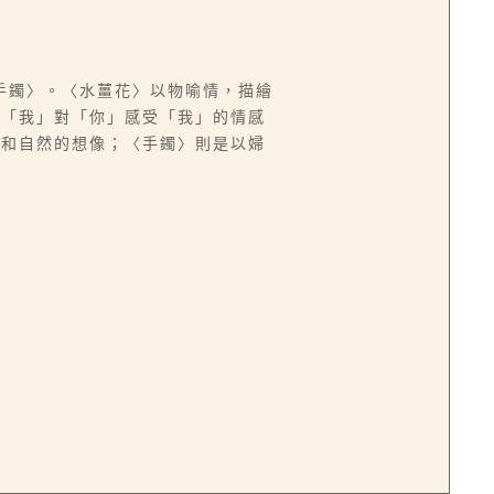
手鐲〉。〈水薑花〉以物喻情，描繪
達「我」對「你」感受「我」的情感
間和自然的想像；〈手鐲〉則是以婦