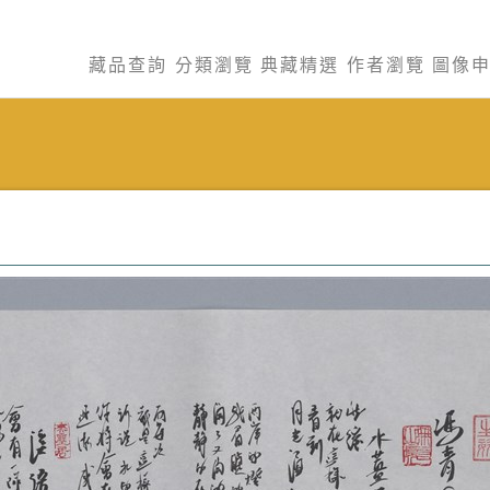
藏品查詢
分類瀏覽
典藏精選
作者瀏覽
圖像