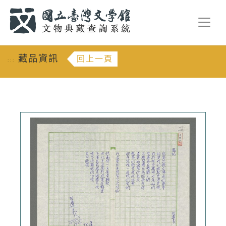
跳到主要內容
:::
藏品資訊
回上一頁
:::