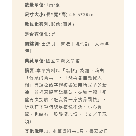
數量單位:
1頁/張
尺寸大小(長*寬*高):
25.5*36cm
數位化類別:
影像(圖片)
是否數位化:
是
關鍵詞:
田運良｜書法｜現代詩｜大海洋
詩刊
典藏單位:
國立臺灣文學館
摘要:
本筆資料以「臨帖」為題，藉由
「傳承的舊事」、「悲喜各自懸擺人
間」等語象徵字體被書寫時所賦予的精
神，並描寫提筆臨摹時，宛如字體「想
望再次投胎／能贏得一身瘦骨飄袂」，
所以在下筆時總是猶豫不決、小心翼
翼，也總有一股酸澀心情。（文／王珮
穎）
其他說明:
1. 本筆資料共1頁，書寫於日