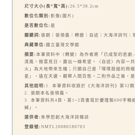
尺寸大小(長*寬*高):
26.5*38.2cm
數位化類別:
影像(圖片)
是否數位化:
是
關鍵詞:
張朗｜張領義｜轉變｜自述｜大海洋詩刊｜
典藏單位:
國立臺灣文學館
摘要:
本筆資料中〈轉變〉為作者將「已成型的悲劇
清風，撥雲見日，露出一線希望。〈自述〉內容一
火」為大地帶來生機；只願自己是「噗噗鼓翅的飛蛾
星」，遠在天邊，觀察人間百態。二則作品之後，
其他說明:
1. 本筆資料收錄於《大海洋詩刊》第32期，
2. 張朗本名張領義。
3. 本筆資料共4頁，第1~2頁書寫於慶隆製60
緘」。
提供者:
朱學恕創大海洋詩雜誌
登錄號:
NMTL20080180703