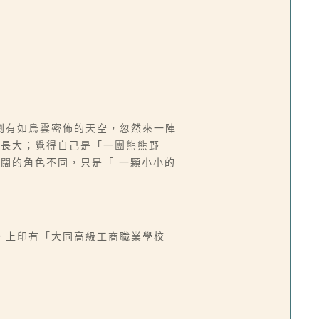
劇有如烏雲密佈的天空，忽然來一陣
芽長大；覺得自己是「一團熊熊野
闊的角色不同，只是「 一顆小小的
封，上印有「大同高級工商職業學校