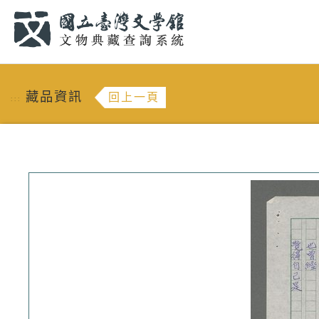
跳到主要內容
:::
藏品資訊
回上一頁
:::