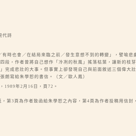
現代詩
／有時也會／在結局來臨之前／發生意想不到的轉變」，譬喻悲
共四段，作者曾將自己想作「冷冽的秋風」搖落枯葉，讓新的枝
」完成悲壯的大事。但事實上卻發現自己與前面敘述三個偉大壯
是張朗寫給朱學恕的書信。（文／歐人鳳）
1989年2月16日，頁72。
0字稿紙，第3頁為作者致函給朱學恕之內容，第4頁為作者投稿用信