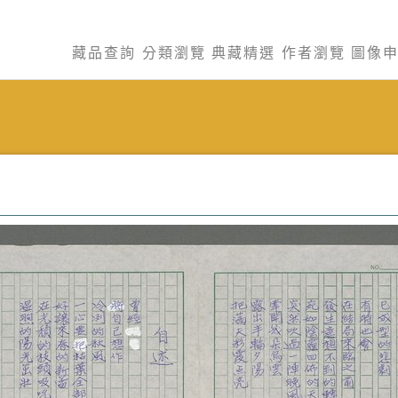
藏品查詢
分類瀏覽
典藏精選
作者瀏覽
圖像