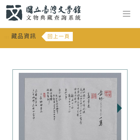
跳到主要內容
:::
藏品資訊
回上一頁
:::