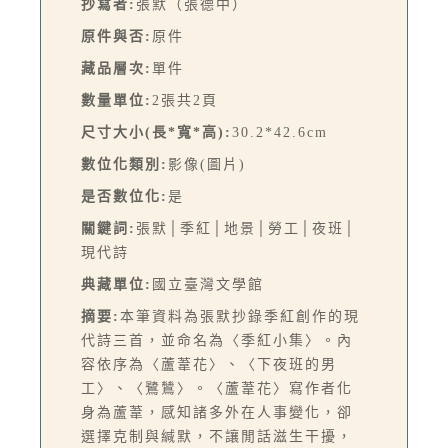
抄寫者:
張默（張德中）
原件與否:
原件
藏品層次:
單件
數量單位:
2張共2頁
尺寸大小(長*寬*高):
30.2*42.6cm
數位化類別:
影像(圖片)
是否數位化:
是
關鍵詞:
張默│季紅│地景│勞工│夜班│
現代詩
典藏單位:
國立臺灣文學館
摘要:
本筆資料為張默抄錄季紅創作的現
代詩三首，並命名為〈季紅小集〉。內
容依序為〈蘆葦花〉、〈下夜班的男
工〉、〈鷺鷥〉。〈蘆葦花〉寫作者化
身為蘆葦，感知諸多外在人事變化，卻
選擇克制與緘默，不讓閒話滋生干擾，