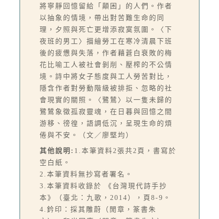
將寧靜回憶留給「顛困」的人們。作者
以抽象的情境，帶出對苦難生命的同
理，夕照與死亡更增添寂寞氛圍。〈下
夜班的男工〉描繪勞工在寒冷清晨下班
後的疲憊與失落，作者藉蒼白衰敗的梅
花比喻工人被社會剝削、壓榨的不公情
境。詩中將女子態度與工人勞苦對比，
隱含作者對勞動階級被排拒、忽略的社
會現實的關照。〈鷺鷥〉以一隻未歸的
鷺鷥象徵孤寂靈魂，在日暮與回憶之間
游移、徬徨，語調低沉，呈現生命的煩
倦與不安。（文／廖堅均）
其他說明:
1.本筆資料2張共2頁，書寫於
空白紙。
2.本筆資料無抄寫者署名。
3.本筆資料收錄於 《台灣現代詩手抄
本》（臺北：九歌，2014），頁8-9。
4.鈐印：採其雕蔚（閒章，篆書朱