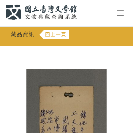
跳到主要內容
:::
藏品資訊
回上一頁
:::