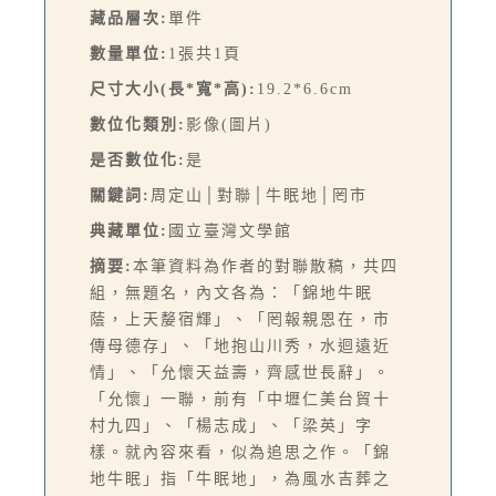
藏品層次:
單件
數量單位:
1張共1頁
尺寸大小(長*寬*高):
19.2*6.6cm
數位化類別:
影像(圖片)
是否數位化:
是
關鍵詞:
周定山│對聯│牛眠地│罔市
典藏單位:
國立臺灣文學館
摘要:
本筆資料為作者的對聯散稿，共四
組，無題名，內文各為：「錦地牛眠
蔭，上天嫠宿輝」、「罔報親恩在，市
傳母德存」、「地抱山川秀，水迴遠近
情」、「允懷天益壽，齊感世長辭」。
「允懷」一聯，前有「中壢仁美台貿十
村九四」、「楊志成」、「梁英」字
樣。就內容來看，似為追思之作。「錦
地牛眠」指「牛眠地」，為風水吉葬之