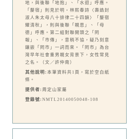
地，與後聯「地抱」、「水迴」呼應。
「嫠宿」則見於明‧林熙春詩〈壽誥封
淑人朱太母八十排律二十四韻〉「嫠宿
耀清秋」，則與後聯「親恩」、「母
德」呼應。第二組對聯開頭之「罔
報」、「市傳」，意稍不協，疑乃刻意
鑲嵌「罔市」一詞而來。「罔市」為台
灣早年社會重男親女背景下，女性常見
之名。（文／許仲南）
其他說明:
本筆資料共1頁，寫於空白紙
條。
提供者:
周定山家屬
登錄號:
NMTL20140050048-108