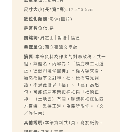
數量單位:
1張共1頁
尺寸大小(長*寬*高):
17.8*6.5cm
數位化類別:
影像(圖片)
是否數位化:
是
關鍵詞:
周定山│對聯│福德
典藏單位:
國立臺灣文學館
摘要:
本筆資料為作者的對聯散稿，共一
組，無題名，內容為：「福庇群生明道
正，德敷四境仰靈神」。從內容來看，
顯然為廟宇之對聯。福、德為常見詞
語，不過此聯以「福」、「德」為起
句，可能該廟宇崇祀神祇與「福德正
神」（土地公）有關。聯謂神祇庇佑四
方百姓，秉持正道，為民所敬仰。（文
／許仲南）
其他說明:
本筆資料共1頁，寫於紙條。