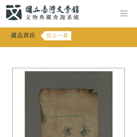
跳到主要內容
:::
藏品資訊
回上一頁
:::