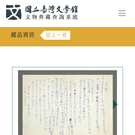
跳到主要內容
:::
藏品資訊
回上一頁
:::