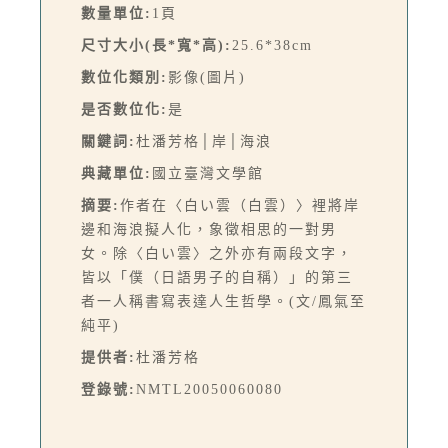
數量單位:
1頁
尺寸大小(長*寬*高):
25.6*38cm
數位化類別:
影像(圖片)
是否數位化:
是
關鍵詞:
杜潘芳格│岸│海浪
典藏單位:
國立臺灣文學館
摘要:
作者在〈白い雲（白雲）〉裡將岸
邊和海浪擬人化，象徵相思的一對男
女。除〈白い雲〉之外亦有兩段文字，
皆以「僕（日語男子的自稱）」的第三
者一人稱書寫表達人生哲學。(文/鳳氣至
純平)
提供者:
杜潘芳格
登錄號:
NMTL20050060080