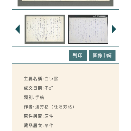
列印
主要名稱:
白い雲
成文日期:
不詳
類別:
手稿
作者:
潘芳格（杜潘芳格）
原件與否:
原件
藏品層次:
單件