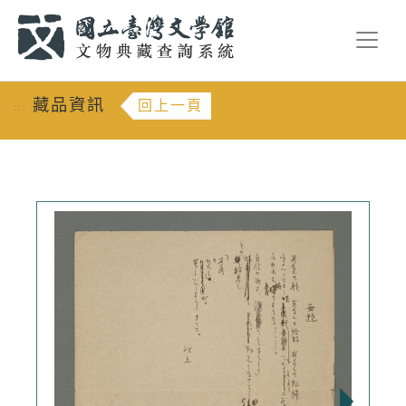
跳到主要內容
:::
藏品資訊
回上一頁
:::