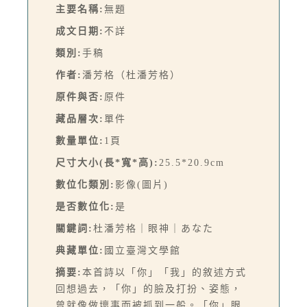
主要名稱:
無題
成文日期:
不詳
類別:
手稿
作者:
潘芳格（杜潘芳格）
原件與否:
原件
藏品層次:
單件
數量單位:
1頁
尺寸大小(長*寬*高):
25.5*20.9cm
數位化類別:
影像(圖片)
是否數位化:
是
關鍵詞:
杜潘芳格｜眼神｜あなた
典藏單位:
國立臺灣文學館
摘要:
本首詩以「你」「我」的敘述方式
回想過去，「你」的臉及打扮、姿態，
曾就像做壞事而被抓到一般。「你」眼