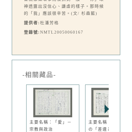
神透露出沒信心、謙虛的樣子。那時候
的「我」應該很辛苦。(文/ 杉森藍)
提供者:
杜潘芳格
登錄號:
NMTL20050060167
-相關藏品-
主要名稱：「愛」－
主要名稱：養老孟司
宗教與政治
の「差違と...