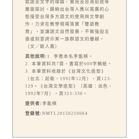
就語言文字的理論、實用及台灣前途等
層面探討，歸納出台灣人應以寬廣的心
態接受台灣多方語文的使用與文學創
作，力求在教學現場落實「雙語教
育」，並讓語文自然發展，不做強迫主
張或刻意誇示某一族群語文的優越。
（文／歐人鳳）
其他說明:
1. 李喬本名李能棋。
2. 本筆資料共7頁，書寫於600字稿紙。
3. 本筆資料收錄於《台灣文化造型》
（台北：前衛，1992年12月），頁123-
129。《台灣文學造型》（高雄：派色，
1992年7月），頁323-330。
提供者:
李能棋
登錄號:
NMTL20150210064