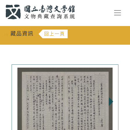
跳到主要內容
:::
藏品資訊
回上一頁
:::