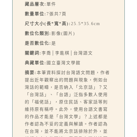
藏品層次:
單件
數量單位:
7張共7頁
尺寸大小(長*寬*高):
25.5*35.6cm
數位化類別:
影像(圖片)
是否數位化:
是
關鍵詞:
李喬│李能棋│台灣語文
典藏單位:
國立臺灣文學館
摘要:
本筆資料探討台灣語文問題，作者
提出近年觀察出的問題與現象，例如台
灣話的範疇，是否納入「北京話」？又
「台灣話」、「台語」泛指多數人使用
的「福佬話」，原住民話、客家話等則
維持原有稱呼。此外，使用台語文書寫
的作品才能是「台灣文學」？上述都是
作者認為不妥的定義與解讀。作者認為
在台灣，並不能將北京話排除於外，並