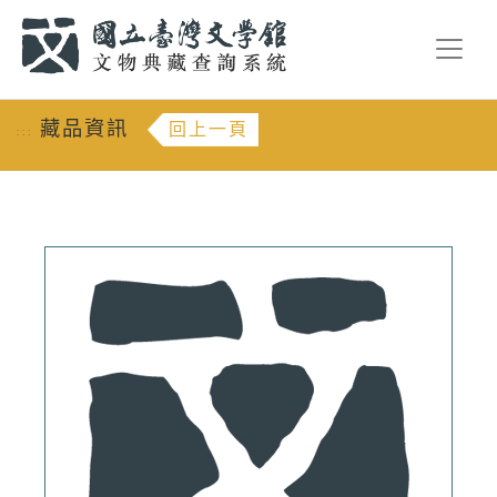
跳到主要內容
:::
藏品資訊
回上一頁
:::