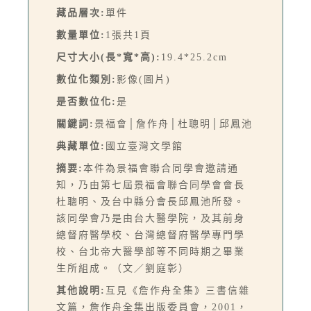
藏品層次:
單件
數量單位:
1張共1頁
尺寸大小(長*寬*高):
19.4*25.2cm
數位化類別:
影像(圖片)
是否數位化:
是
關鍵詞:
景福會│詹作舟│杜聰明│邱鳳池
典藏單位:
國立臺灣文學館
摘要:
本件為景福會聯合同學會邀請通
知，乃由第七屆景福會聯合同學會會長
杜聰明、及台中縣分會長邱鳳池所發。
該同學會乃是由台大醫學院，及其前身
總督府醫學校、台灣總督府醫學專門學
校、台北帝大醫學部等不同時期之畢業
生所組成。（文／劉庭彰）
其他說明:
互見《詹作舟全集》三書信雜
文篇，詹作舟全集出版委員會，2001，