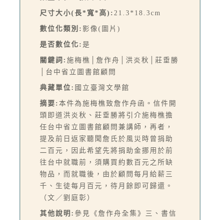
尺寸大小(長*寬*高):
21.3*18.3cm
數位化類別:
影像(圖片)
是否數位化:
是
關鍵詞:
施梅樵│詹作舟│洪炎秋│莊垂勝
│台中省立圖書館顧問
典藏單位:
國立臺灣文學館
摘要:
本件為施梅樵致詹作舟函。信件開
頭即道洪炎秋、莊垂勝將引介施梅樵擔
任台中省立圖書館顧問兼講師，再者，
提及前日返家聽聞詹氏於風災時曾捐助
二百元，因此希望先將捐助金挪用於前
往台中就職前，須購買約數百元之所缺
物品，而就職後，由於顧問每月給薪三
千、生徒每月百元，待月餘即可歸還。
（文／劉庭彰）
其他說明:
參見《詹作舟全集》三、書信