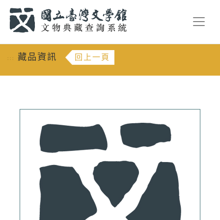
跳到主要內容
:::
藏品資訊
回上一頁
:::