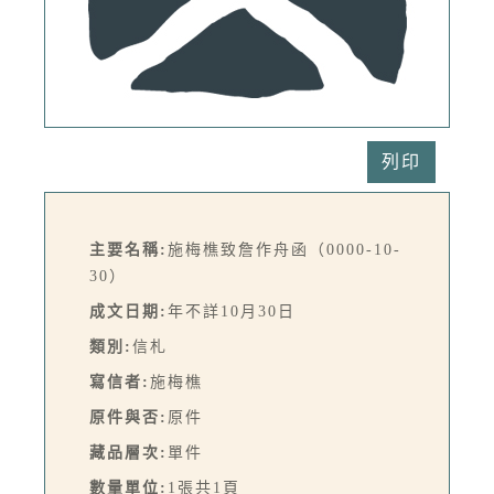
列印
主要名稱:
施梅樵致詹作舟函（0000-10-
30）
成文日期:
年不詳10月30日
類別:
信札
寫信者:
施梅樵
原件與否:
原件
藏品層次:
單件
數量單位:
1張共1頁