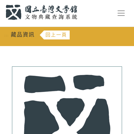
跳到主要內容
:::
藏品資訊
回上一頁
:::