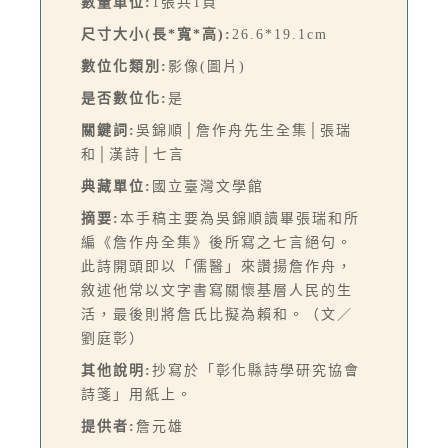
數量單位:
1張共1頁
尺寸大小(長*寬*高):
26.6*19.1cm
數位化類別:
影像(圖片)
是否數位化:
是
關鍵詞:
吳錦順│詹作舟先生全集│張瑞
和│漢詩│七言
典藏單位:
國立臺灣文學館
摘要:
本手稿主要為吳錦順讀畢張瑞和所
編《詹作舟全集》後所寫之七言絕句。
此詩開頭即以「儒醫」來讚揚詹作舟，
敘述他常以文字書寫關懷基層人民的生
活，最後則將詹氏比擬為賴和。（文／
劉庭彰）
其他說明:
抄寫於「彰化縣詩學研究協會
詩箋」用紙上。
提供者:
詹元雄