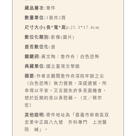
藏品層次:
單件
數量單位:
1張共2頁
尺寸大小(長*寬*高):
25.3*17.4cm
數位化類別:
影像(圖片)
是否數位化:
是
關鍵詞:
黃文陶｜詹作舟｜白色恐怖
典藏單位:
國立臺灣文學館
摘要:
作者言聽聞詹作舟深陷牢獄之災
（白色恐怖）無力營救，深感遺憾，所
幸得以平安。又言錯失許多見面機會，
想於近期約見以表慰藉。（文／蔡宗
宏）
其他說明:
寄件地址為「嘉義市新南區双
忠里中正路八九號 外科專門 上池醫
院 緘」。