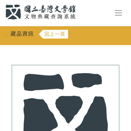
跳到主要內容
:::
藏品資訊
回上一頁
:::