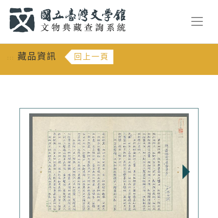
跳到主要內容
:::
藏品資訊
回上一頁
:::