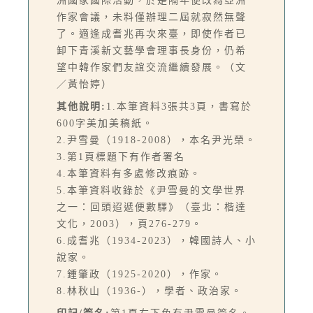
洲國家國際活動，於是隔年便改為亞洲
作家會議，未料僅辦理二屆就寂然無聲
了。適逢成耆兆再次來臺，即使作者已
卸下青溪新文藝學會理事長身份，仍希
望中韓作家們友誼交流繼續發展。（文
／黃怡婷）
其他說明:
1.本筆資料3張共3頁，書寫於
600字美加美稿紙。
2.尹雪曼（1918-2008），本名尹光榮。
3.第1頁標題下有作者署名
4.本筆資料有多處修改痕跡。
5.本筆資料收錄於《尹雪曼的文學世界
之一：回頭迢遞便數驛》（臺北：楷達
文化，2003），頁276-279。
6.成耆兆（1934-2023），韓國詩人、小
說家。
7.鍾肇政（1925-2020），作家。
8.林秋山（1936-），學者、政治家。