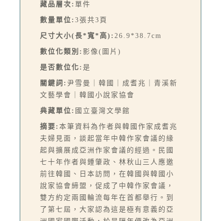
藏品層次:
單件
數量單位:
3張共3頁
尺寸大小(長*寬*高):
26.9*38.7cm
數位化類別:
影像(圖片)
是否數位化:
是
關鍵詞:
尹雪曼｜韓國｜成耆兆｜青溪新
文藝學會｜韓國小說家協會
典藏單位:
國立臺灣文學館
摘要:
本筆資料為作者與韓國作家成耆兆
夫婦見面，談起當年中韓作家會議的緣
起與擴展成亞洲作家會議的經過。民國
七十年作者與鍾肇政、林秋山三人應邀
前往韓國、日本訪問，在韓國與韓國小
說家協會締盟，促成了中韓作家會議，
雙方約定兩國輪流每年在首都舉行。到
了第七屆，大家認為這是極有意義的亞