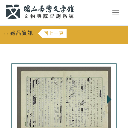
跳到主要內容
:::
藏品資訊
回上一頁
:::