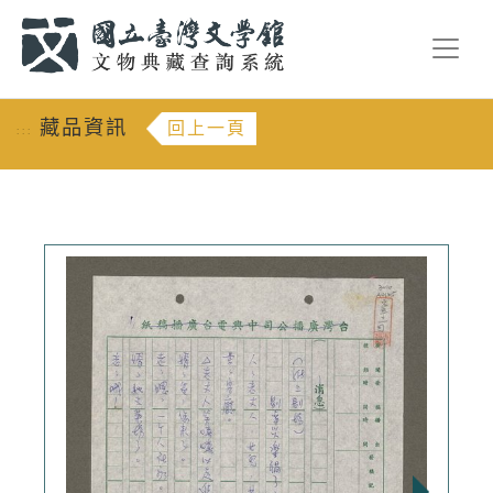
跳到主要內容
:::
藏品資訊
回上一頁
:::