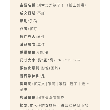
主要名稱:
別幸災樂禍了！（紙上劇場）
成文日期:
不詳
類別:
手稿
作者:
寧可
原件與否:
原件
藏品層次:
單件
數量單位:
6頁/張
尺寸大小(長*寬*高):
26.7*19.1cm
數位化類別:
影像(圖片)
是否數位化:
是
關鍵詞:
寧克文│寧可│家庭│親子｜紙上
劇場
典藏單位:
國立臺灣文學館
摘要:
丈人拜訪女婿家，得知女兒到市場