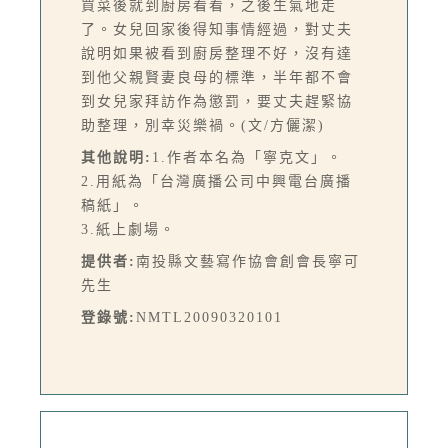
買菜後就到廚房看看，之後生氣地走
了。女兒回家後得知事情經過，對丈夫
說明如果被看到廚房整理不好，沒有達
到他父親賢妻良母的標準，半年都不會
到女兒家拜訪作為懲罰，要丈夫趕緊協
助整理，別幸災樂禍。(文/方儷潔)
其他說明:
1.作者本名為「寧克文」。
2.用紙為「台灣廣播公司中興電台廣播
稿紙」。
3.紙上劇場。
提供者:
南投縣文藝寫作協會創會長寧可
先生
登錄號:
NMTL20090320101