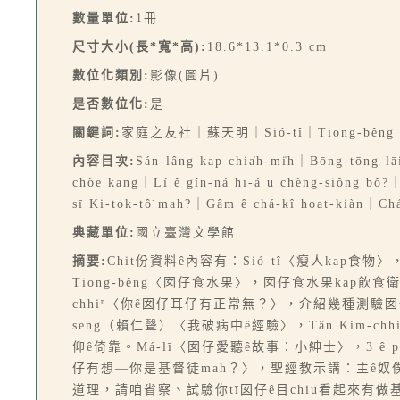
數量單位:
1冊
尺寸大小(長*寬*高):
18.6*13.1*0.3 cm
數位化類別:
影像(圖片)
是否數位化:
是
關鍵詞:
家庭之友社｜蘇天明｜Sió-tî｜Tiong-bêng｜It
內容目次:
Sán-lâng kap chia̍h-mi̍h｜Bōng-tōng-lā
chòe kang｜Lí ê gín-ná hī-á ū chèng-siông bô?｜
sī Ki-tok-tô͘ mah?｜Gâm ê chá-kî hoat-kiàn｜Chá
典藏單位:
國立臺灣文學館
摘要:
Chit份資料ê內容有：Sió-tî〈瘦人kap
Tiong-bêng〈囡仔食水果〉，囡仔食水果kap飲食衛生
chhiⁿ〈你ê囡仔耳仔有正常無？〉，介紹幾種測驗囡
seng（賴仁聲）〈我破病中ê經驗〉，Tân Kim
仰ê倚靠。Má-lī〈囡仔愛聽ê故事：小紳士〉，3 ê p
仔有想—你是基督徒mah？〉，聖經教示講：主ê奴僕m̄-t
道理，請咱省察、試驗你tī囡仔ê目chiu看起來有做基督徒