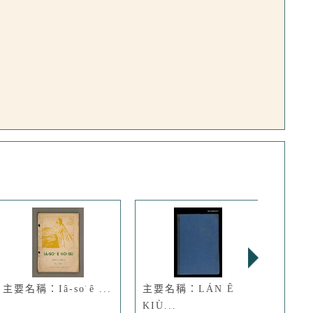
主要名稱：Iâ-so͘ ê ...
主要名稱：LÁN Ê
主要
KIÙ...
其他-