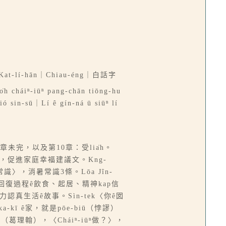
at-lí-hān｜Chiau-éng｜白話字
̍h cháiⁿ-iūⁿ pang-chān tiōng-hu
 sin-sū｜Lí ê gín-ná ū siūⁿ lí
未完，以及第10章：受lia̍h。
做工〉，促進家庭幸福建議文。Kng-
〉，消暑常識3條。Lōa Jîn-
伊回復過程ê飲食、起居、精神kap信
力認真生活ê故事。Sìn-tek〈你ê囡
kī ê家，就是pōe-biū（悖謬）
（葛理翰），〈Cháiⁿ-iūⁿ做？〉，