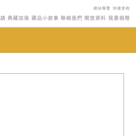
網站導覽
快速查詢
申請
典藏加值
藏品小故事
聯絡我們
開放資料
我要捐贈