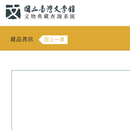
跳到主要內容
:::
藏品資訊
回上一頁
:::