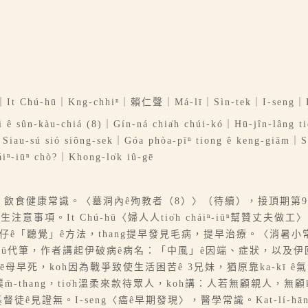
 Chú-hū｜Kng-chhiⁿ｜賴仁聲｜Má-lī｜Sìn-tek｜I-seng｜K
i ê sûn-kàu-chiá (8)｜Gín-ná chia̍h chúi-kó｜Hū-jîn-lâng tio
Siau-sú sió siông-sek｜Góa phòa-pīⁿ tiong ê keng-giām｜Sió
iⁿ-iūⁿ chò?｜Khong-lo̍k iû-gē
食物〉，飲食健康常識。〈墓洞內ê殉教者（8）〉（待續），接頂期第9章
注意事項。It Chú-hū〈婦人人tio̍h cháiⁿ-iūⁿ幫贊丈夫
仔ê「聽覺」ê方法，thang提早發見毛病，提早治療。〈消暑小常識
-chhiū代筆，作者講起伊破病ê病名：「中風」ê因端、症狀，以及
ē母早死，koh因為戰爭致使生活困苦ê 3兄妹，猶原靠ka-kī ê氣
hang，tio̍h溫柔來款待眾人，koh講：人若無顧親人，無顧ka-
ê見證無。I-seng〈癌ê早期發現〉，醫學常識。Kat-lí-hān