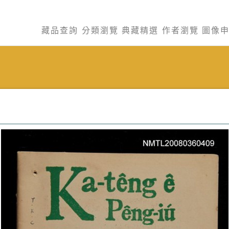
藏品查詢
分類瀏覽
典藏精選
作者瀏覽
圖像