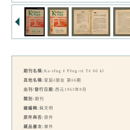
期刊名稱:
Ka-têng ê Pêng-iú Tē 66 kî
其他名稱:
家庭ê朋友 第66期
出刊/發行日期:
西元1963年8月
類別:
期刊
總編輯:
蘇天明
原件與否:
原件
藏品層次:
單件