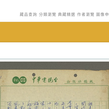
藏品查詢
分類瀏覽
典藏精選
作者瀏覽
圖像