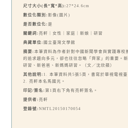
尺寸大小(長*寬*高):
27*24.6cm
數位化類別:
影像(圖片)
是否數位化:
是
關鍵詞:
亮軒｜女性｜家庭｜新娘｜研習
典藏單位:
國立臺灣文學館
摘要:
本筆資料為作者針對中國新聞學會與實踐專校
的追求趨向多元，卻也往往忽略「齊家」的重要。
研習、新爸爸、新媽媽研習。（文／沈欣蘋）
其他說明:
1. 本筆資料共5張5頁，書寫於華視電視
2. 亮軒本名馬國光。
印記/簽名:
第1頁右下角有亮軒簽名。
提供者:
亮軒
登錄號:
NMTL20150170054