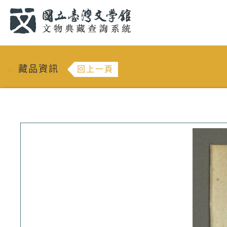
跳到主要內容
:::
藏品資訊
回上一頁
:::