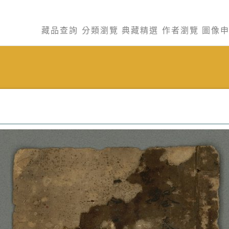
藏品查詢
分類瀏覽
典藏精選
作者瀏覽
圖像