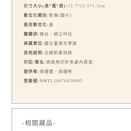
尺寸大小(長*寬*高):
15.7*11.5*1.5cm
數位化類別:
影像(圖片)
是否數位化:
是
關鍵詞:
南社｜嶼江吟社
典藏單位:
國立臺灣文學館
其他說明:
北嶼釣客詩錄
印記/簽名:
炳南用印於多處內容頁
提供者:
吳鐘靈、吳鐘熊
登錄號:
NMTL20070430005
-相關藏品-