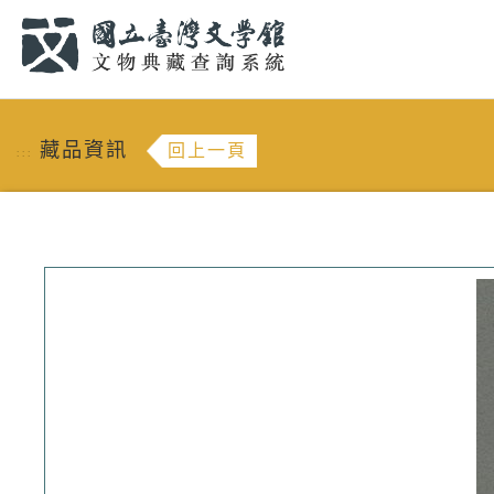
跳到主要內容
:::
藏品資訊
回上一頁
:::