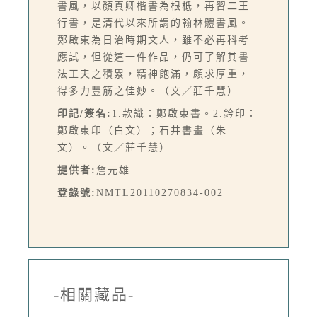
書風，以顏真卿楷書為根柢，再習二王
行書，是清代以來所謂的翰林體書風。
鄭啟東為日治時期文人，雖不必再科考
應試，但從這一件作品，仍可了解其書
法工夫之積累，精神飽滿，頗求厚重，
得多力豐筋之佳妙。（文／莊千慧）
印記/簽名:
1.款識：鄭啟東書。2.鈐印：
鄭啟東印（白文）；石井書畫（朱
文）。（文／莊千慧）
提供者:
詹元雄
登錄號:
NMTL20110270834-002
-相關藏品-