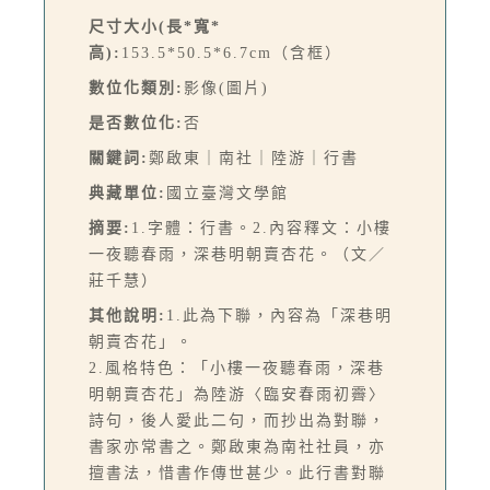
尺寸大小(長*寬*
高):
153.5*50.5*6.7cm（含框）
數位化類別:
影像(圖片)
是否數位化:
否
關鍵詞:
鄭啟東｜南社｜陸游｜行書
典藏單位:
國立臺灣文學館
摘要:
1.字體：行書。2.內容釋文：小樓
一夜聽春雨，深巷明朝賣杏花。（文／
莊千慧）
其他說明:
1.此為下聯，內容為「深巷明
朝賣杏花」。
2.風格特色：「小樓一夜聽春雨，深巷
明朝賣杏花」為陸游〈臨安春雨初霽〉
詩句，後人愛此二句，而抄出為對聯，
書家亦常書之。鄭啟東為南社社員，亦
擅書法，惜書作傳世甚少。此行書對聯