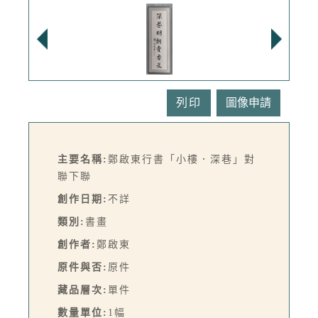
列印
主要名稱:
鄭啟東行書「小樓．深巷」對
聯下聯
創作日期:
不詳
類別:
書畫
創作者:
鄭啟東
原件與否:
原件
藏品層次:
單件
數量單位:
1幅