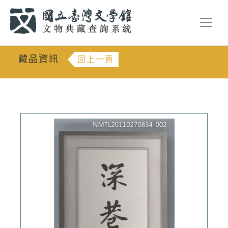
跳到主要內容
:::
藏品資訊
回上一頁
:::