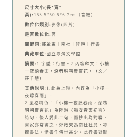
尺寸大小(長*寬*
高):
153.5*50.5*6.7cm（含框）
數位化類別:
影像(圖片)
是否數位化:
否
關鍵詞:
鄭啟東｜南社｜陸游｜行書
典藏單位:
國立臺灣文學館
摘要:
1.字體：行書。2.內容釋文：小樓
一夜聽春雨，深巷明朝賣杏花。（文／
莊千慧）
其他說明:
1.此為上聯，內容為「小樓一
夜聽春雨」。
2.風格特色：「小樓一夜聽春雨，深巷
明朝賣杏花」為陸游〈臨安春雨初霽〉
詩句，後人愛此二句，而抄出為對聯，
書家亦常書之。鄭啟東為南社社員，亦
擅書法，惜書作傳世甚少。此行書對聯