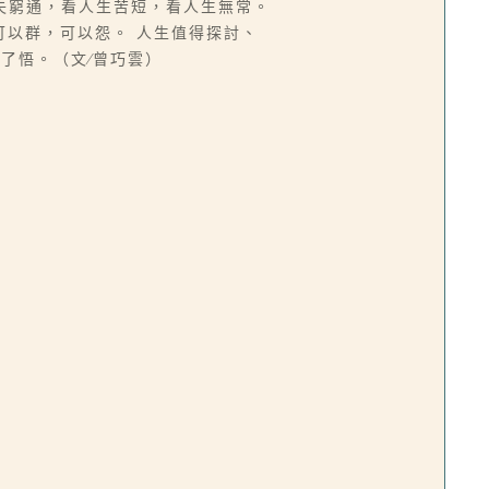
失窮通，看人生苦短，看人生無常。
可以群，可以怨。 人生值得探討、
了悟。（文∕曾巧雲）