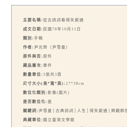
主要名稱:
從古詩詞看得失窮通
成文日期:
民國78年10月11日
類別:
手稿
作者:
尹光榮（尹雪曼）
原件與否:
原件
藏品層次:
單件
數量單位:
3張共3頁
尺寸大小(長*寬*高):
27*38cm
數位化類別:
影像(圖片)
是否數位化:
是
關鍵詞:
尹雪曼│古典詩詞│人生│得失窮通│興觀群
典藏單位:
國立臺灣文學館