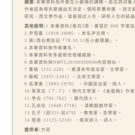
摘要:
本筆資料為作者在小劇場的講稿。由古詩詞看
作者認為得失窮通由天決定，個性影響命運 。詩文
研究，而文學作品，皆是探討人生、研析人生的結晶
其他說明:
1.本筆資料3張共3頁，書寫於 600 字美
2.尹雪曼（1918-2008），本名尹光榮。
3.第1頁右側註記「78.10.11在小劇場講」。
4.本筆資料無作者署名。
5.本筆資料有多處修改增補痕跡。
6.本筆資料與NMTL20160260040內容相似。
7.曹操（155-220），東漢末年政治家、文學家。
8.蘇軾（1037-1101），北宋文學家。
9.毛澤東（1893-1976） ，中國政治家、詩人。
10.笑笑生（？-？），明代文學家，《金瓶梅》作
11.李白（701-762），唐代詩人。
12.孔尚任（1648-1718），清朝戲曲作家。
13.孔子（前551-前479），教育家、哲學家。
14.陸游（1125-1210），南宋詩人、詞人。
提供者:
方荷