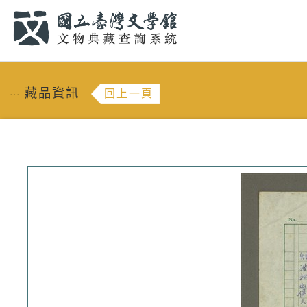
跳到主要內容
:::
藏品資訊
回上一頁
:::