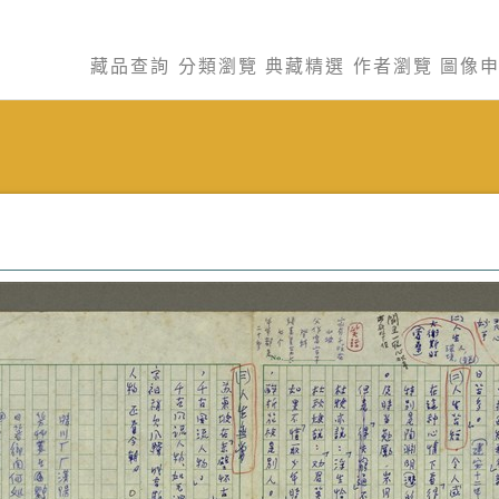
藏品查詢
分類瀏覽
典藏精選
作者瀏覽
圖像