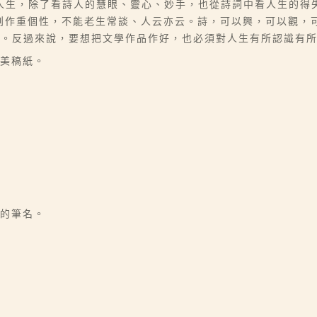
人生，除了看詩人的慧眼、靈心、妙手，也從詩詞中看人生的得
創作重個性，不能老生常談、人云亦云。詩，可以興，可以觀，
。反過來說，要想把文學作品作好，也必須對人生有所認識有所
加美稿紙。
者的筆名。