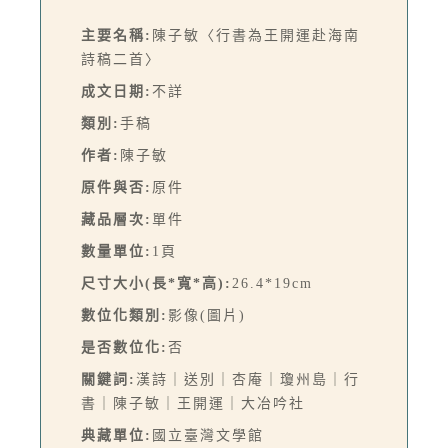
主要名稱:
陳子敏〈行書為王開運赴海南
詩稿二首〉
成文日期:
不詳
類別:
手稿
作者:
陳子敏
原件與否:
原件
藏品層次:
單件
數量單位:
1頁
尺寸大小(長*寬*高):
26.4*19cm
數位化類別:
影像(圖片)
是否數位化:
否
關鍵詞:
漢詩｜送別｜杏庵｜瓊州島｜行
書｜陳子敏｜王開運｜大冶吟社
典藏單位:
國立臺灣文學館