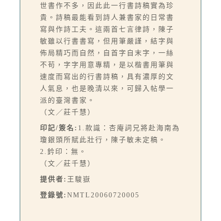
世書作不多，因此此一行書詩稿實為珍
貴。詩稿最能看到詩人兼書家的日常書
寫與作詩工夫。這兩首七言律詩，陳子
敏雖以行書書寫，但用筆嚴謹，結字與
佈局精巧而自然，自首字自末字，一絲
不苟，字字用意專精，是以楷書用筆與
速度而寫出的行書詩稿，具有濃厚的文
人氣息，也是晚清以來，可歸入帖學一
派的臺灣書家。
（文／莊千慧）
印記/簽名:
1.款識：杏庵詞兄將赴海南為
瓊銀頭所賦此壯行，陳子敏未定稿。
2.鈐印：無。
（文／莊千慧）
提供者:
王駿嶽
登錄號:
NMTL20060720005