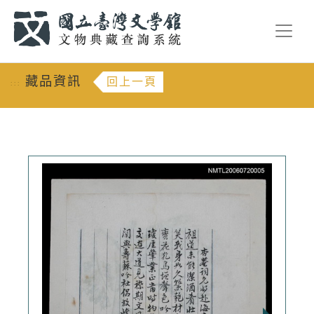
跳到主要內容
:::
藏品資訊
回上一頁
:::