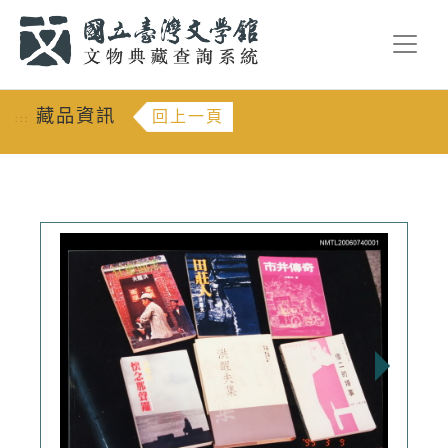
跳到主要內容
:::
藏品資訊
回上一頁
:::