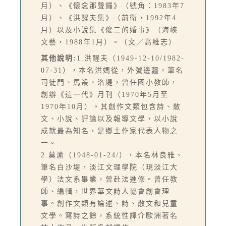
月）、《懷念那聲鑼》（號角：1983年7
月）、《洪醒夫集》（前衛，1992年4
月）以及小說集《傻二的婚事》（海峽
文藝，1988年1月）。（文／高維志）
其他說明:
1.洪醒夫（1949-12-10/1982-
07-31），本名洪媽從，外號邊疆，筆名
司徒門、馬叢、洛堤，曾任國小教師，
創辦《這一代》月刊（1970年5月至
1970年10月）。其創作文類包含詩、散
文、小說、評論以及報導文學，以小說
成就最為知名，是鄉土作家代表人物之
一。
2.莫渝（1948-01-24/），本名林良雅、
筆名白沙堤，淡江文理學院（現淡江大
學）法文系畢業，曾赴法進修。曾任教
師、編輯，世界華文詩人協會創會理
事。創作文類有論述、詩、散文和兒童
文學。寫詩之餘，系統性譯介歐洲著名