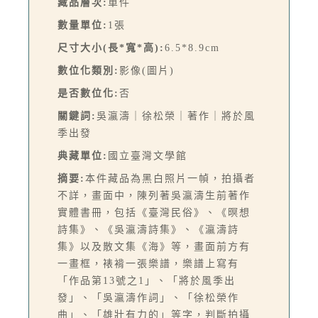
藏品層次:
單件
數量單位:
1張
尺寸大小(長*寬*高):
6.5*8.9cm
數位化類別:
影像(圖片)
是否數位化:
否
關鍵詞:
吳瀛濤｜徐松榮｜著作｜將於風
季出發
典藏單位:
國立臺灣文學館
摘要:
本件藏品為黑白照片一幀，拍攝者
不詳，畫面中，陳列著吳瀛濤生前著作
實體書冊，包括《臺灣民俗》、《暝想
詩集》、《吳瀛濤詩集》、《瀛濤詩
集》以及散文集《海》等，畫面前方有
一畫框，裱褙一張樂譜，樂譜上寫有
「作品第13號之1」、「將於風季出
發」、「吳瀛濤作詞」、「徐松榮作
曲」、「雄壯有力的」等字，判斷拍攝