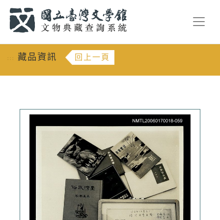
跳到主要內容
:::
藏品資訊
回上一頁
:::