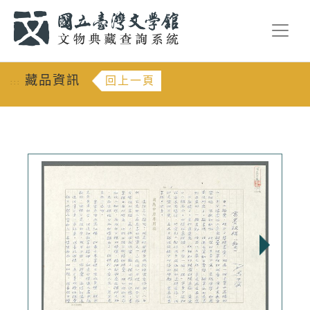
跳到主要內容
:::
藏品資訊
回上一頁
:::