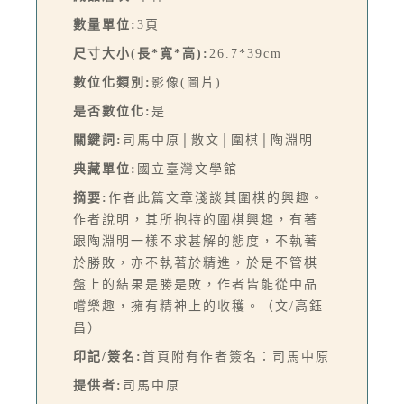
數量單位:
3頁
尺寸大小(長*寬*高):
26.7*39cm
數位化類別:
影像(圖片)
是否數位化:
是
關鍵詞:
司馬中原│散文│圍棋│陶淵明
典藏單位:
國立臺灣文學館
摘要:
作者此篇文章淺談其圍棋的興趣。
作者說明，其所抱持的圍棋興趣，有著
跟陶淵明一樣不求甚解的態度，不執著
於勝敗，亦不執著於精進，於是不管棋
盤上的結果是勝是敗，作者皆能從中品
嚐樂趣，擁有精神上的收穫。（文/高鈺
昌）
印記/簽名:
首頁附有作者簽名：司馬中原
提供者:
司馬中原