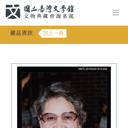
跳到主要內容
:::
藏品資訊
回上一頁
:::