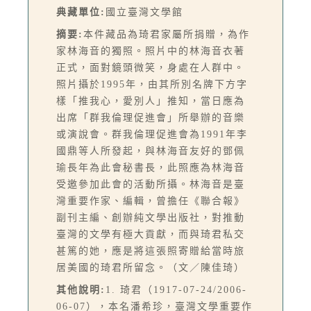
典藏單位:
國立臺灣文學館
摘要:
本件藏品為琦君家屬所捐贈，為作
家林海音的獨照。照片中的林海音衣著
正式，面對鏡頭微笑，身處在人群中。
照片攝於1995年，由其所別名牌下方字
樣「推我心，愛別人」推知，當日應為
出席「群我倫理促進會」所舉辦的音樂
或演說會。群我倫理促進會為1991年李
國鼎等人所發起，與林海音友好的鄧佩
瑜長年為此會秘書長，此照應為林海音
受邀參加此會的活動所攝。林海音是臺
灣重要作家、編輯，曾擔任《聯合報》
副刊主編、創辦純文學出版社，對推動
臺灣的文學有極大貢獻，而與琦君私交
甚篤的她，應是將這張照寄贈給當時旅
居美國的琦君所留念。（文／陳佳琦）
其他說明:
1. 琦君（1917-07-24/2006-
06-07），本名潘希珍，臺灣文學重要作