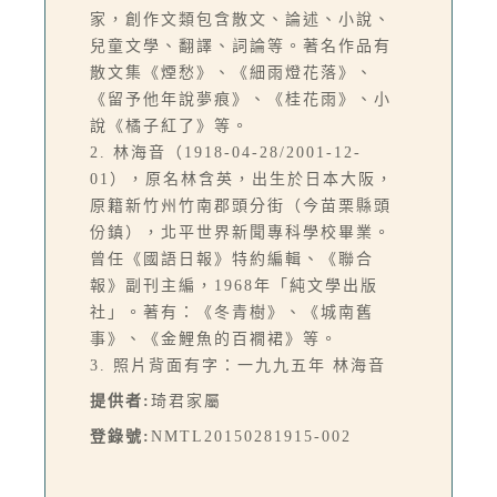
家，創作文類包含散文、論述、小說、
兒童文學、翻譯、詞論等。著名作品有
散文集《煙愁》、《細雨燈花落》、
《留予他年說夢痕》、《桂花雨》、小
說《橘子紅了》等。
2. 林海音（1918-04-28/2001-12-
01），原名林含英，出生於日本大阪，
原籍新竹州竹南郡頭分街（今苗栗縣頭
份鎮），北平世界新聞專科學校畢業。
曾任《國語日報》特約編輯、《聯合
報》副刊主編，1968年「純文學出版
社」。著有：《冬青樹》、《城南舊
事》、《金鯉魚的百襉裙》等。
3. 照片背面有字：一九九五年 林海音
提供者:
琦君家屬
登錄號:
NMTL20150281915-002