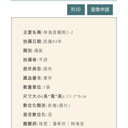
列印
主要名稱:
林海音獨照2-2
拍攝日期:
民國84年
類別:
攝影
拍攝者:
不詳
原件與否:
原件
藏品層次:
單件
數量單位:
1張
尺寸大小(長*寬*高):
13.2*8cm
數位化類別:
影像(圖片)
是否數位化:
否
關鍵詞:
琦君｜潘希珍｜林海音