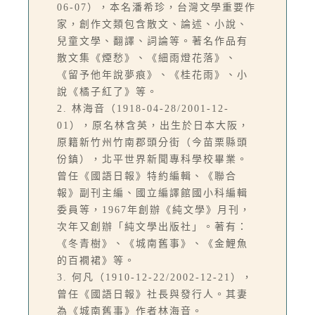
06-07），本名潘希珍，台灣文學重要作
家，創作文類包含散文、論述、小說、
兒童文學、翻譯、詞論等。著名作品有
散文集《煙愁》、《細雨燈花落》、
《留予他年說夢痕》、《桂花雨》、小
說《橘子紅了》等。
2. 林海音（1918-04-28/2001-12-
01），原名林含英，出生於日本大阪，
原籍新竹州竹南郡頭分街（今苗栗縣頭
份鎮），北平世界新聞專科學校畢業。
曾任《國語日報》特約編輯、《聯合
報》副刊主編、國立編譯館國小科編輯
委員等，1967年創辦《純文學》月刊，
次年又創辦「純文學出版社」。著有：
《冬青樹》、《城南舊事》、《金鯉魚
的百襉裙》等。
3. 何凡（1910-12-22/2002-12-21），
曾任《國語日報》社長與發行人。其妻
為《城南舊事》作者林海音。