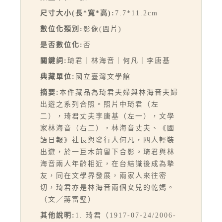
尺寸大小(長*寬*高):
7.7*11.2cm
數位化類別:
影像(圖片)
是否數位化:
否
關鍵詞:
琦君｜林海音｜何凡｜李唐基
典藏單位:
國立臺灣文學館
摘要:
本件藏品為琦君夫婦與林海音夫婦
出遊之系列合照。照片中琦君（左
二），琦君丈夫李唐基（左一），文學
家林海音（右二），林海音丈夫、《國
語日報》社長與發行人何凡，四人輕裝
出遊，於一巨木前留下合影。琦君與林
海音兩人年齡相近，在台結識後成為摯
友，同在文學界發展，兩家人來往密
切，琦君亦是林海音兩個女兒的乾媽。
（文／蔣富璧）
其他說明:
1. 琦君（1917-07-24/2006-