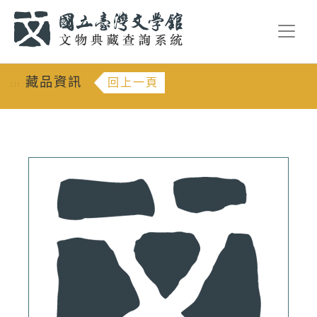
跳到主要內容
:::
藏品資訊
回上一頁
:::