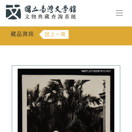
跳到主要內容
:::
藏品資訊
回上一頁
:::