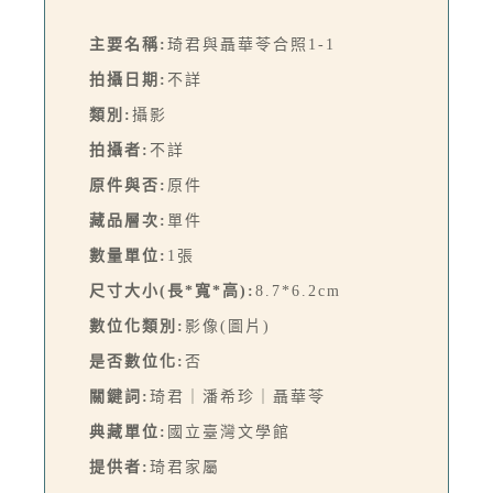
主要名稱:
琦君與聶華苓合照1-1
拍攝日期:
不詳
類別:
攝影
拍攝者:
不詳
原件與否:
原件
藏品層次:
單件
數量單位:
1張
尺寸大小(長*寬*高):
8.7*6.2cm
數位化類別:
影像(圖片)
是否數位化:
否
關鍵詞:
琦君｜潘希珍｜聶華苓
典藏單位:
國立臺灣文學館
提供者:
琦君家屬