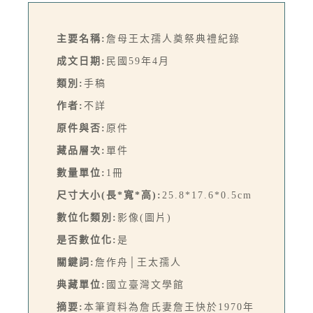
主要名稱:
詹母王太孺人奠祭典禮紀錄
成文日期:
民國59年4月
類別:
手稿
作者:
不詳
原件與否:
原件
藏品層次:
單件
數量單位:
1冊
尺寸大小(長*寬*高):
25.8*17.6*0.5cm
數位化類別:
影像(圖片)
是否數位化:
是
關鍵詞:
詹作舟│王太孺人
典藏單位:
國立臺灣文學館
摘要:
本筆資料為詹氏妻詹王快於1970年