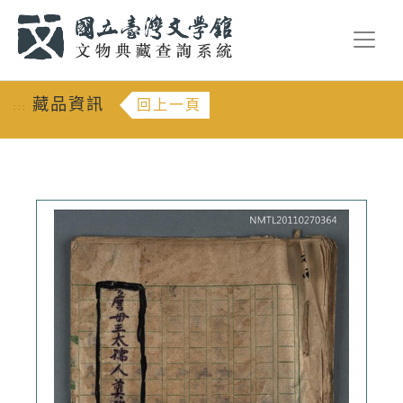
跳到主要內容
:::
藏品資訊
回上一頁
:::