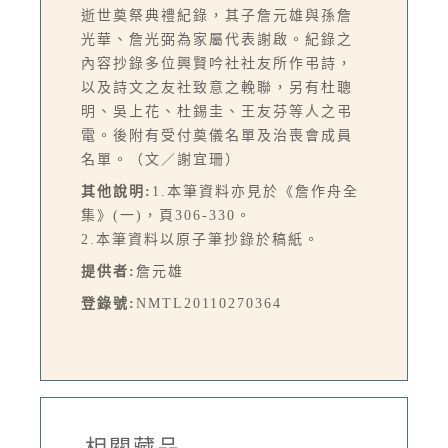
逝世奠祭典禮紀錄，其子詹元雄與孫詹
光華、詹光弼為家屬代表謝啟。紀錄之
內容抄錄多位興賢吟社社友所作弔詩，
以及詩文之友社致意之輓聯，另有杜聰
明、吳上花、杜錫圭、王友芬等人之弔
電。後附有受付奠儀名單及治喪會成員
名單。（文／謝宜珊）
其他說明:
1.本筆資料亦見於《詹作舟全
集》(一)，頁306-330。
2.本筆資料以原子筆抄錄於稿紙。
提供者:
詹元雄
登錄號:
NMTL20110270364
-相關藏品-