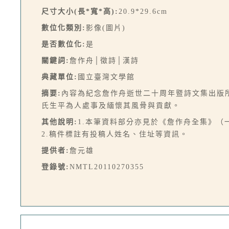
尺寸大小(長*寬*高):
20.9*29.6cm
數位化類別:
影像(圖片)
是否數位化:
是
關鍵詞:
詹作舟│徵詩│漢詩
典藏單位:
國立臺灣文學館
摘要:
內容為紀念詹作舟逝世二十周年暨詩文集出版
氏生平為人處事及緬懷其風骨與貢獻。
其他說明:
1.本筆資料部分亦見於《詹作舟全集》（
2.稿件標註有投稿人姓名、住址等資訊。
提供者:
詹元雄
登錄號:
NMTL20110270355