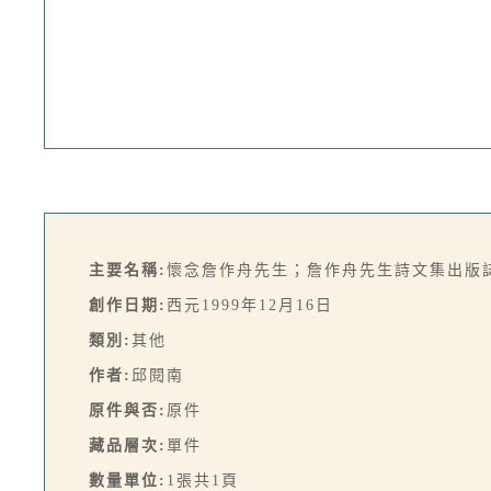
主要名稱:
懷念詹作舟先生；詹作舟先生詩文集出版
創作日期:
西元1999年12月16日
類別:
其他
作者:
邱閱南
原件與否:
原件
藏品層次:
單件
數量單位:
1張共1頁