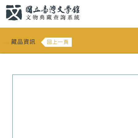
跳到主要內容
:::
藏品資訊
回上一頁
:::