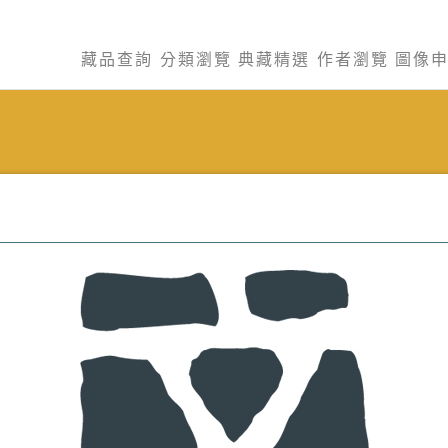
藏品查詢
分類瀏覽
典藏精選
作者瀏覽
圖像