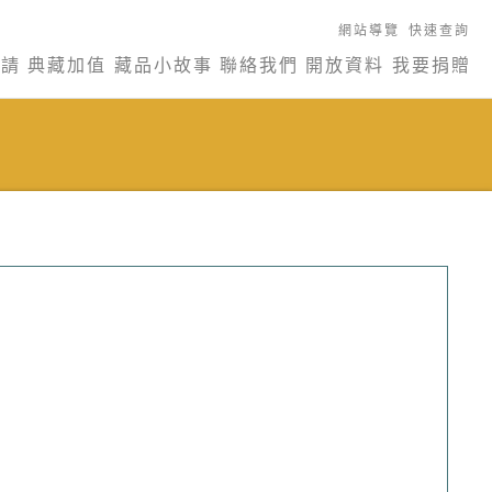
網站導覽
快速查詢
申請
典藏加值
藏品小故事
聯絡我們
開放資料
我要捐贈