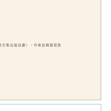
詩文集出版誌慶〉，作者投稿描寫詹