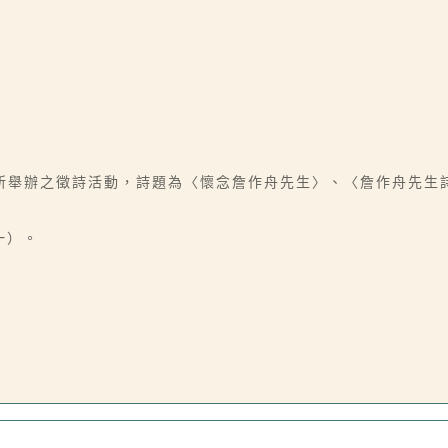
所舉辦之徵詩活動，詩題為〈懷念詹作舟先生〉、〈詹作舟先生
一）。