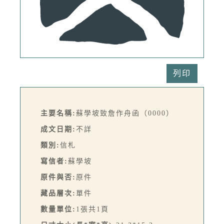
列印
主要名稱:
蘇學坡致詹作舟函（0000）
成文日期:
不詳
類別:
信札
寫信者:
蘇學坡
原件與否:
原件
藏品層次:
單件
數量單位:
1張共1頁