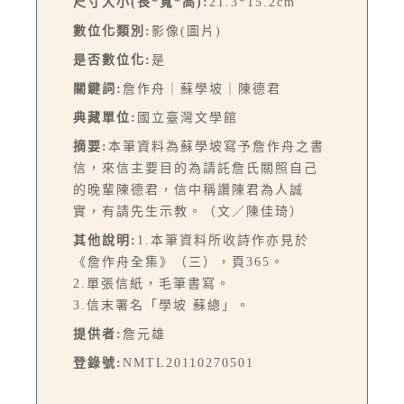
尺寸大小(長*寬*高):
21.3*15.2cm
數位化類別:
影像(圖片)
是否數位化:
是
關鍵詞:
詹作舟｜蘇學坡｜陳德君
典藏單位:
國立臺灣文學館
摘要:
本筆資料為蘇學坡寫予詹作舟之書
信，來信主要目的為請託詹氏關照自己
的晚輩陳德君，信中稱讚陳君為人誠
實，有請先生示教。（文／陳佳琦）
其他說明:
1.本筆資料所收詩作亦見於
《詹作舟全集》（三），頁365。
2.單張信紙，毛筆書寫。
3.信末署名「學坡 蘇總」。
提供者:
詹元雄
登錄號:
NMTL20110270501