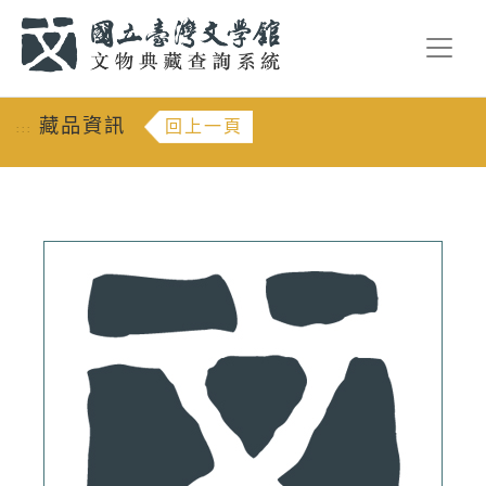
跳到主要內容
:::
藏品資訊
回上一頁
:::