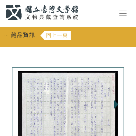
跳到主要內容
:::
藏品資訊
回上一頁
:::