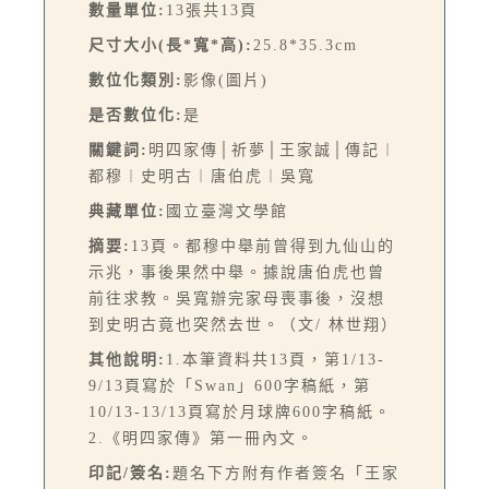
數量單位:
13張共13頁
尺寸大小(長*寬*高):
25.8*35.3cm
數位化類別:
影像(圖片)
是否數位化:
是
關鍵詞:
明四家傳│祈夢│王家誠│傳記︱
都穆︱史明古︱唐伯虎︱吳寬
典藏單位:
國立臺灣文學館
摘要:
13頁。都穆中舉前曾得到九仙山的
示兆，事後果然中舉。據說唐伯虎也曾
前往求教。吳寬辦完家母喪事後，沒想
到史明古竟也突然去世。（文/ 林世翔）
其他說明:
1.本筆資料共13頁，第1/13-
9/13頁寫於「Swan」600字稿紙，第
10/13-13/13頁寫於月球牌600字稿紙。
2.《明四家傳》第一冊內文。
印記/簽名:
題名下方附有作者簽名「王家