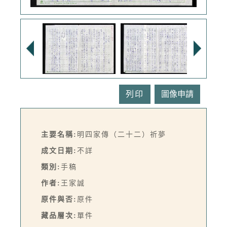
列印
主要名稱:
明四家傳（二十二）祈夢
成文日期:
不詳
類別:
手稿
作者:
王家誠
原件與否:
原件
藏品層次:
單件