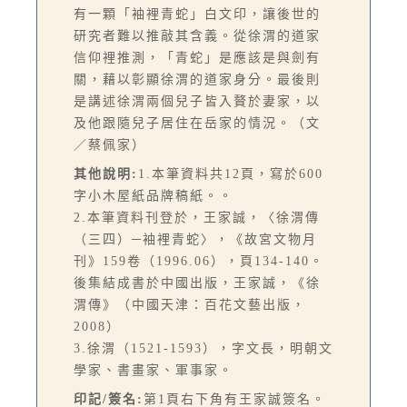
有一顆「袖裡青蛇」白文印，讓後世的
研究者難以推敲其含義。從徐渭的道家
信仰裡推測，「青蛇」是應該是與劍有
關，藉以彰顯徐渭的道家身分。最後則
是講述徐渭兩個兒子皆入贅於妻家，以
及他跟隨兒子居住在岳家的情況。（文
／蔡佩家）
其他說明:
1.本筆資料共12頁，寫於600
字小木屋紙品牌稿紙。。
2.本筆資料刊登於，王家誠，〈徐渭傳
（三四）─袖裡青蛇〉，《故宮文物月
刊》159卷（1996.06），頁134-140。
後集結成書於中國出版，王家誠，《徐
渭傳》（中國天津：百花文藝出版，
2008）
3.徐渭（1521-1593），字文長，明朝文
學家、書畫家、軍事家。
印記/簽名:
第1頁右下角有王家誠簽名。