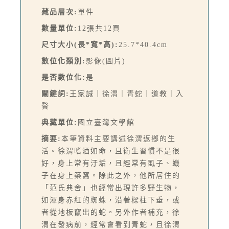
藏品層次:
單件
數量單位:
12張共12頁
尺寸大小(長*寬*高):
25.7*40.4cm
數位化類別:
影像(圖片)
是否數位化:
是
關鍵詞:
王家誠｜徐渭｜青蛇｜道教｜入
贅
典藏單位:
國立臺灣文學館
摘要:
本筆資料主要講述徐渭返鄉的生
活。徐渭嗜酒如命，且衛生習慣不是很
好，身上常有汙垢，且經常有虱子、蟣
子在身上築窩。除此之外，他所居住的
「范氏典舍」也經常出現許多野生物，
如渾身赤紅的蜘蛛，沿著樑柱下垂，或
者從地板竄出的蛇。另外作者補充，徐
渭在發病前，經常會看到青蛇，且徐渭