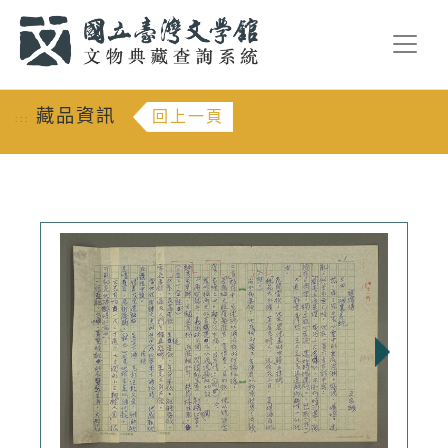
跳到主要內容
:::
藏品資訊
回上一頁
:::