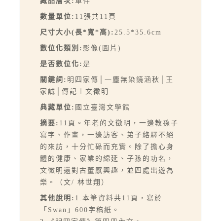
藏品層次:
單件
數量單位:
11張共11頁
尺寸大小(長*寬*高):
25.5*35.6cm
數位化類別:
影像(圖片)
是否數位化:
是
關鍵詞:
明四家傳│一塵無染鏡涵秋│王
家誠│傳記︱文徵明
典藏單位:
國立臺灣文學館
摘要:
11頁。年老的文徵明，一邊教孫子
寫字、作畫，一邊訪客、弟子絡驛不絕
的來訪，十分忙碌而充實。除了擔心身
體的健康、家業的綿延、子孫的功名，
文徵明還對古董感興趣，並四處出遊為
樂。（文/ 林世翔）
其他說明:
1.本筆資料共11頁，寫於
「Swan」600字稿紙。