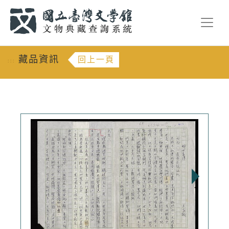
跳到主要內容
:::
藏品資訊
回上一頁
:::