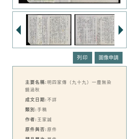
列印
主要名稱:
明四家傳（九十九）一塵無染
鏡涵秋
成文日期:
不詳
類別:
手稿
作者:
王家誠
原件與否:
原件