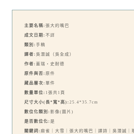
主要名稱:
張大的嘴巴
成文日期:
不詳
類別:
手稿
譯者:
吳潛誠（吳全成）
作者:
蓋瑞‧史耐德
原件與否:
原件
藏品層次:
單件
數量單位:
1張共1頁
尺寸大小(長*寬*高):
25.4*35.7cm
數位化類別:
影像(圖片)
是否數位化:
是
關鍵詞:
麻雀｜大雪｜張大的嘴巴｜譯詩｜吳潛誠｜