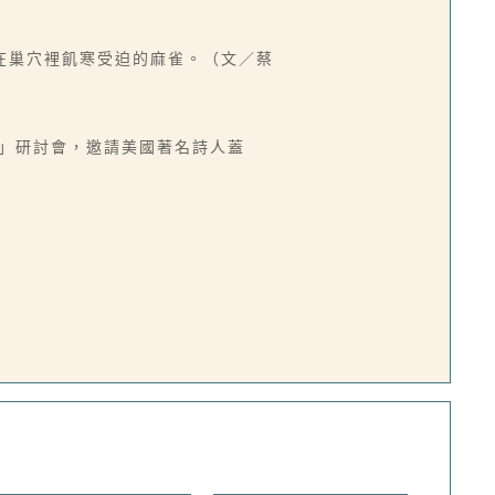
在巢穴裡飢寒受迫的麻雀。（文／蔡
超越」研討會，邀請美國著名詩人蓋