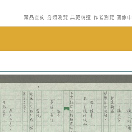
藏品查詢
分類瀏覽
典藏精選
作者瀏覽
圖像