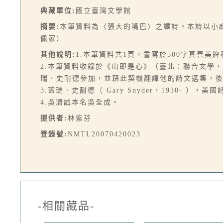
典藏單位:
國立臺灣文學館
摘要:
本筆資料為〈張大的嘴巴〉之譯詩。本詩以小
佩家）
其他說明:
1.本筆資料共1頁，書寫於500字真善美
2.本筆資料收錄於《山即是心》（臺北：聯合文學，1
瑞．史耐德參加，並藉此契機翻譯他的詩文選集，
3.蓋瑞．史耐德（ Gary Snyder，1930- 
4.吳潛誠本名吳全成。
提供者:
林紫芬
登錄號:
NMTL20070420023
-相關藏品-