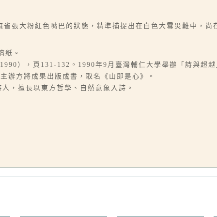
麻雀張大粉紅色嘴巴的狀態，精準捕捉出在白色大雪災難中，尚
牌稿紙。
990），頁131-132。1990年9月臺灣輔仁大學舉辦「詩與
後主辦方將成果出版成書，取名《山即是心》。
），美國詩人，擅長以東方哲學、自然意象入詩。