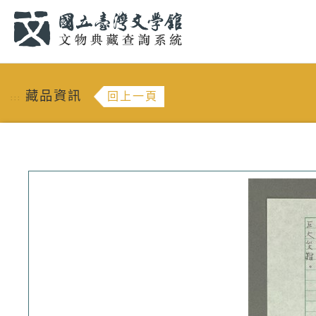
跳到主要內容
:::
藏品資訊
回上一頁
:::