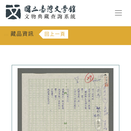
跳到主要內容
:::
藏品資訊
回上一頁
:::