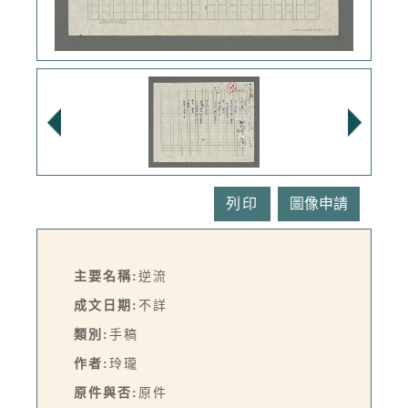
列印
主要名稱:
逆流
成文日期:
不詳
類別:
手稿
作者:
玲瓏
原件與否:
原件