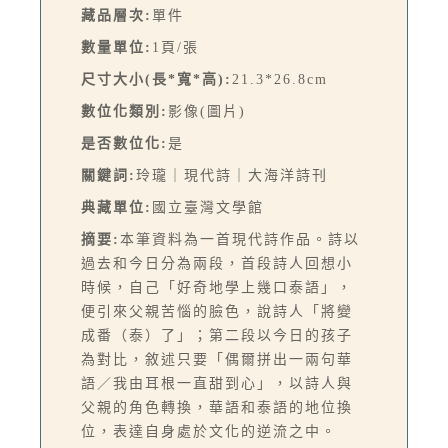
藏品層次:
單件
數量單位:
1頁/張
尺寸大小(長*寬*高):
21.3*26.8cm
數位化類別:
影像(圖片)
是否數位化:
是
關鍵詞:
玲瓏｜現代詩｜大海洋詩刊
典藏單位:
國立臺灣文學館
摘要:
本筆資料為一首現代詩作品。詩以
過去和今日分為兩段，首段詩人回想小
時候，自己「好奇地學上幾口泰語」，
便引來父親苦惱的臉色，說詩人「將變
成番（泰）了」；第二段以今日的孩子
為對比，敘述只要「偶爾拼出一兩句華
語／我由耳根一直甜到心」，以詩人與
父親的角色轉換，華語和泰語的地位換
位，表達自身處於文化的逆流之中。