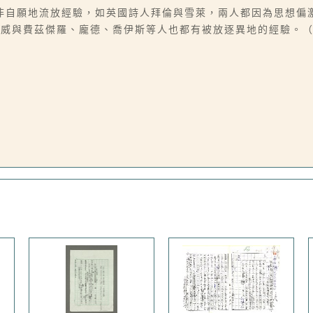
非自願地流放經驗，如英國詩人拜倫與雪萊，兩人都因為思想偏
明威與費茲傑羅、龐德、喬伊斯等人也都有被放逐異地的經驗。