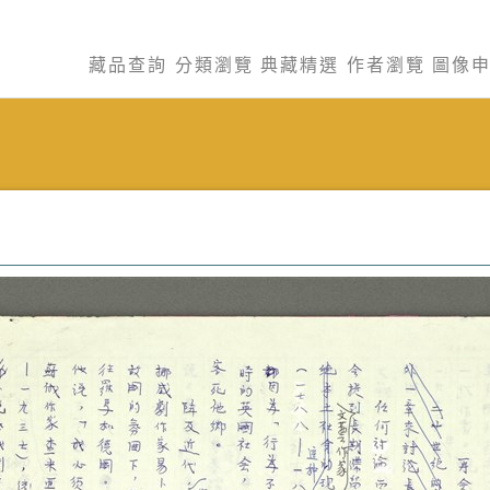
藏品查詢
分類瀏覽
典藏精選
作者瀏覽
圖像