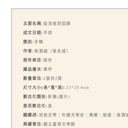
主要名稱:
從流放到回歸
成文日期:
不詳
類別:
手稿
作者:
吳潛誠（吳全成）
原件與否:
原件
藏品層次:
單件
數量單位:
2張共2頁
尺寸大小(長*寬*高):
21*29.6cm
數位化類別:
影像(圖片)
是否數位化:
是
關鍵詞:
流放文學｜外國文學史｜異鄉｜放逐｜吳潛
典藏單位:
國立臺灣文學館