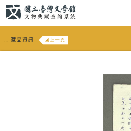
跳到主要內容
:::
藏品資訊
回上一頁
:::