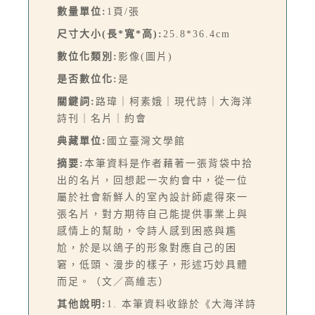
數量單位:
1頁/張
尺寸大小(長*寬*高):
25.8*36.4cm
數位化類別:
影像(圖片)
是否數位化:
是
關鍵詞:
路瑋｜柯素娥｜現代詩｜大海洋
詩刊｜名片｜約會
典藏單位:
國立臺灣文學館
摘要:
本筆資料是作者藉著一張背袋中拾
出的名片，回想起一次約會中，從一位
屬於社會新鮮人的室內設計師處得來一
張名片，對方期待自己能提供事業上與
感情上的幫助，令詩人感到困惑與尷
尬，於是以鴿子的形象對應自己的困
窘，低頭、漫步的樣子，形述巧妙具體
而足。（文／高維志）
其他說明:
1. 本筆資料收錄於《大海洋詩