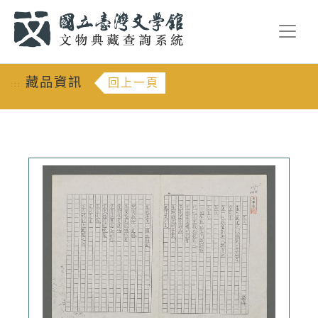
跳到主要內容
:::
藏品資訊
回上一頁
:::