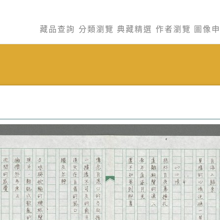
藏品查詢
分類瀏覽
典藏精選
作者瀏覽
圖像