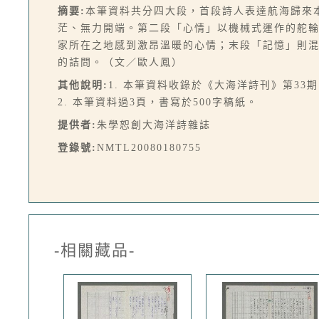
摘要:
本筆資料共分四大段，首段詩人表達航海歸來
茫、無力開端。第二段「心情」以機械式運作的舵
家所在之地感到激昂溫暖的心情；末段「記憶」則
的詰問。（文／歐人鳳）
其他說明:
1. 本筆資料收錄於《大海洋詩刊》第33期，
2. 本筆資料過3頁，書寫於500字稿紙。
提供者:
朱學恕創大海洋詩雜誌
登錄號:
NMTL20080180755
-相關藏品-