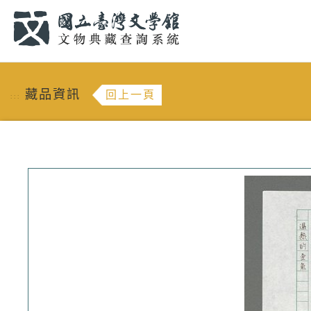
跳到主要內容
:::
藏品資訊
回上一頁
:::