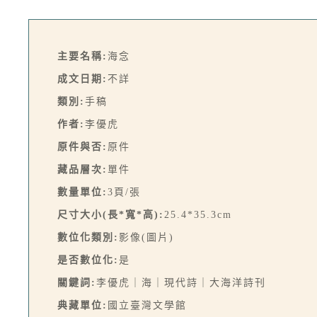
主要名稱:
海念
成文日期:
不詳
類別:
手稿
作者:
李優虎
原件與否:
原件
藏品層次:
單件
數量單位:
3頁/張
尺寸大小(長*寬*高):
25.4*35.3cm
數位化類別:
影像(圖片)
是否數位化:
是
關鍵詞:
李優虎｜海｜現代詩｜大海洋詩刊
典藏單位:
國立臺灣文學館