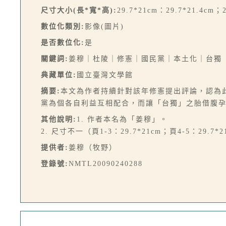
尺寸大小(長*寬*高):
29.7*21cm：29.7*21.4cm；2
數位化類別:
影像(圖片)
是否數位化:
是
關鍵詞:
姜穆｜杜陵｜修憲｜國民黨｜本土化｜台獨
典藏單位:
國立臺灣文學館
摘要:
本文為作者持續針對該年修憲提出評論，認為
黨為個各自利益互相配合，而讓「台獨」之胎借腹孕
其他說明:
1. 作者本名為「姜穆」。
2. 尺寸不一（頁1-3：29.7*21cm；頁4-5：29.7*2
提供者:
姜穆（牧野）
登錄號:
NMTL20090240288