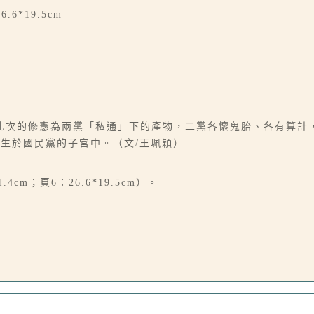
6.6*19.5cm
此次的修憲為兩黨「私通」下的產物，二黨各懷鬼胎、各有算計
生於國民黨的子宮中。（文/王珮穎）
1.4cm；頁6：26.6*19.5cm）。