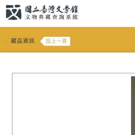
跳到主要內容
:::
藏品資訊
回上一頁
:::