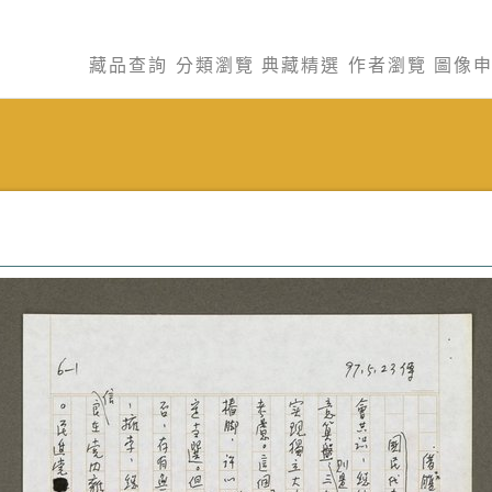
藏品查詢
分類瀏覽
典藏精選
作者瀏覽
圖像