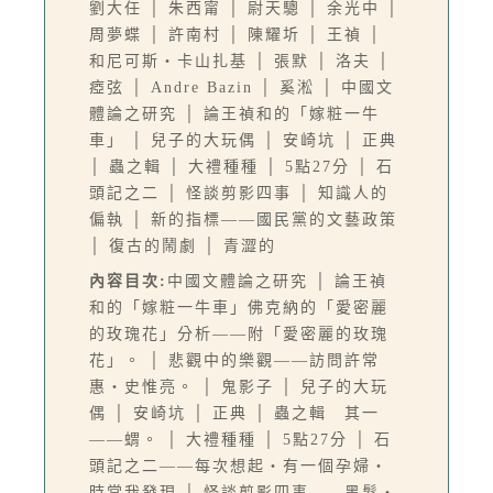
劉大任 │ 朱西甯 │ 尉天驄 │ 余光中 │
周夢蝶 │ 許南村 │ 陳耀圻 │ 王禎 │
和尼可斯‧卡山扎基 │ 張默 │ 洛夫 │
瘂弦 │ Andre Bazin │ 奚淞 │ 中國文
體論之研究 │ 論王禎和的「嫁粧一牛
車」 │ 兒子的大玩偶 │ 安崎坑 │ 正典
│ 蟲之輯 │ 大禮種種 │ 5點27分 │ 石
頭記之二 │ 怪談剪影四事 │ 知識人的
偏執 │ 新的指標——國民黨的文藝政策
│ 復古的鬧劇 │ 青澀的
內容目次:
中國文體論之研究 │ 論王禎
和的「嫁粧一牛車」佛克納的「愛密麗
的玫瑰花」分析——附「愛密麗的玫瑰
花」。 │ 悲觀中的樂觀——訪問許常
惠‧史惟亮。 │ 鬼影子 │ 兒子的大玩
偶 │ 安崎坑 │ 正典 │ 蟲之輯 其一
——蝟。 │ 大禮種種 │ 5點27分 │ 石
頭記之二——每次想起‧有一個孕婦‧
時常我發現 │ 怪談剪影四事——黑髮‧