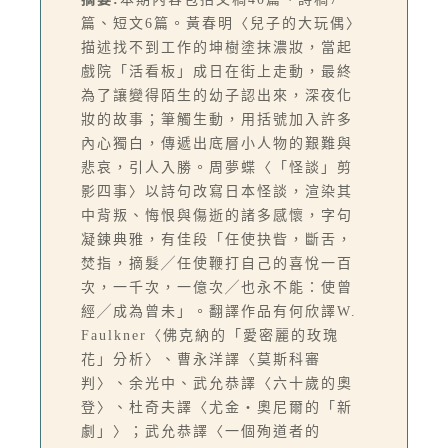
篇、短文6篇。黃春明〈兒子的大玩偶〉
描述找不到工作的坤樹塗抹濃妝，當起
戲院「活看板」成日在街上走動，最終
為了讓變得陌生的幼子認出來，深夜化
妝的故事；筆觸生動，用括號加入許多
內心獨白，傳遞出底層小人物的艱難與
悲哀，引人入勝。周夢蝶〈「怪談」剪
影四事〉以詩句改寫日本怪談，渲染其
中背叛、悔恨與傷逝的諸多感懷，字句
凝鍊典雅，有佳段「任使抉眥，斷舌，
焚指，摘髮╱任使鞭打自己的喜悅一百
次，一千次，一億次╱也永不能：使曾
經╱成為曾未」。翻譯作品有何欣譯W.
Faulkner〈佛克納的「愛密麗的玫瑰
花」分析〉、曹永洋譯〈莫斯科審
判〉、余光中、武允恭譯〈六十歲的奧
登〉、杜奇夫譯〈尤金‧奧尼爾的「新
劇」〉；武允恭譯〈一個殉道者的