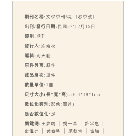
期刊名稱:
文學季刊6期（春季號）
出刊/發行日期:
民國57年2月15日
類別:
期刊
發行人:
尉素秋
編輯:
尉天聰
原件與否:
原件
藏品層次:
單件
數量單位:
1冊
尺寸大小(長*寬*高):
26.4*19*1cm
數位化類別:
影像(圖片)
是否數位化:
是
關鍵詞:
王夢鷗 │ 姚一葦 │ 許常惠 │
史惟亮 │ 黃春明 │ 施叔青 │ 雷驤 │