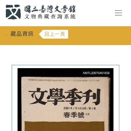
跳到主要內容
:::
藏品資訊
回上一頁
:::