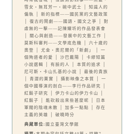
雪女‧無耳芳一‧碗中武士 │ 知識人的
偏執 │ 新的指標——國民黨的文藝政策
│ 復古的鬧劇——國語‧國文之爭 │ 對
虛無的一擊——記陳耀圻的作品發表會
│ 關心與創造——發展中的文藝工作 │
莫斯科審判——文學底危機 │ 六十歲的
奧登 │ 尤金‧奧尼爾的「新劇」 │ 一
個殉道者的愛 │ 沙巴戴陽 │ 卡繆短篇
小說選輯 │ 有臉的人 │ 本質的追求 │
尼可斯‧卡山扎基的小說 │ 最後的貴族
│ 青澀的菓實 │ 攝影映像之本質 │ 一
個中國導演的剖白——李行作品研究 │
紅鬍子研究 │ 伊力卡山的伊力卡山 │
紅鬍子 │ 能砍殺出來些甚麼呢 │ 日本
軍閥的陰魂未散 │ 加多一點點 │ 存在
主義的英雄 │ 破曉時分
典藏單位:
國立臺灣文學館
摘要:
本期內容包括文稿40篇、詩稿7