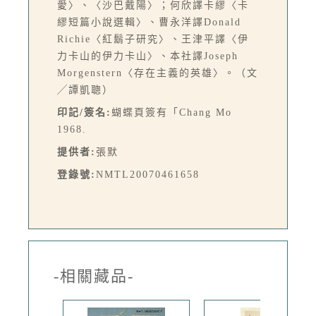
愛〉、〈沙巴戴陽〉；何欣譯卡繆〈卡
繆短篇小說選輯〉、曹永洋譯Donald
Richie〈紅鬍子研究〉、王津平譯〈伊
力卡山的伊力卡山〉、本社譯Joseph
Morgenstern〈存在主義的英雄〉。（文
╱譚凱聰）
印記/簽名:
蝴蝶頁簽有「Chang Mo
1968.
提供者:
張默
登錄號:
NMTL20070461658
-相關藏品-