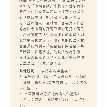
摘要:
本筆資料探討四十年來國民黨建構
虛幻的「中國意識」來教育、魅惑台灣
居民，在海峽兩岸開始交流下，作者擔
心「虛幻中國」對台灣居民的危害狀
況，並以個人、群體兩方面探討。作者
認為如今中國的實況已清晰可見，居民
可以驗證當年「中國意識」的虛幻，因
此特權者也難以再利用這樣的說法，故
國民黨反而利用「反台獨」的名目，甚
至暗藏「省籍歧視」的說法作為手段，
達到政治奪權的目的，以此打擊台灣的
民主法治。（文／歐人鳳）
其他說明:
1. 李喬本名李能棋。
2. 本筆資料共4頁，每頁書寫於半張600
字稿紙。稿紙第1頁右方標示「To：沈花
末小姐」。
3. 本筆資料收錄於《台灣文化造型》
（台北：前衛，1992年12月），頁176-
178。