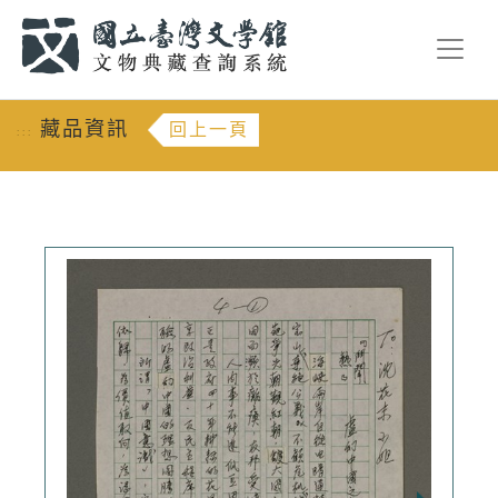
跳到主要內容
:::
藏品資訊
回上一頁
:::