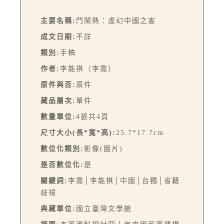
主要名稱:
鬥鬧熱：虛幻中國之害
成文日期:
不詳
類別:
手稿
作者:
李能祺（李喬）
原件與否:
原件
藏品層次:
單件
數量單位:
4張共4頁
尺寸大小(長*寬*高):
25.7*17.7cm
數位化類別:
影像(圖片)
是否數位化:
是
關鍵詞:
李喬│李能棋│中國│台獨│省籍
歧視
典藏單位:
國立臺灣文學館