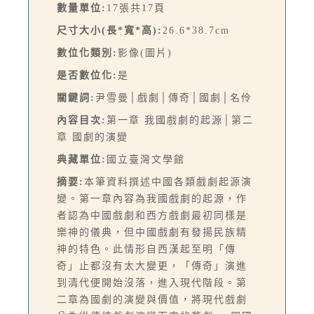
數量單位:
17張共17頁
尺寸大小(長*寬*高):
26.6*38.7cm
數位化類別:
影像(圖片)
是否數位化:
是
關鍵詞:
尹雪曼│戲劇│傳奇│國劇│名伶
內容目次:
第一章 我國戲劇的起源│第二
章 國劇的演變
典藏單位:
國立臺灣文學館
摘要:
本筆資料撰述中國各類戲劇起源演
變。第一章內容為我國戲劇的起源，作
者認為中國戲劇和西方戲劇最初同樣是
樂神的儀典，但中國戲劇有發揚民族精
神的特色。此情形自西漢起至明「傳
奇」止都沒有太大變更，「傳奇」演進
到清代便開始沒落，進入現代階段。第
二章為國劇的演變與價值，將現代戲劇