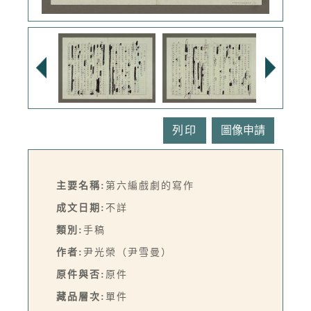
列印
主要名稱:
第六編戲劇的寫作
成文日期:
不詳
類別:
手稿
作者:
尹光榮（尹雪曼）
原件與否:
原件
藏品層次:
單件