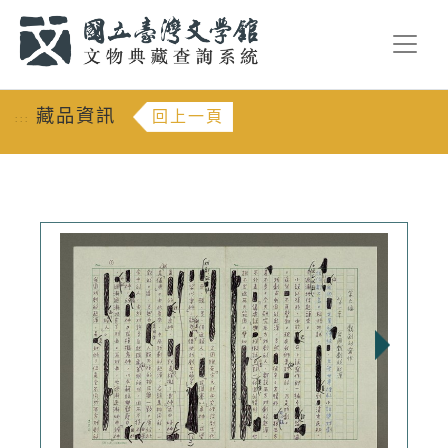
跳到主要內容
:::
藏品資訊
回上一頁
:::