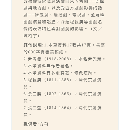
分為從傳統戲劇演變而來的舊劇──即國
劇與地方劇，以及受西方戲劇影響的話
劇──舞臺劇、廣播劇、電視劇。並解釋
國劇演變和唱腔，介紹程長庚等國劇名
伶的表演特色與對國劇的影響。（文／
陳柏宇）
其他說明:
1.本筆資料17張共17頁，書寫
於600字真善美稿紙。
2.尹雪曼（1918-2008），本名尹光榮。
3.本筆資料無作者署名。
4.本筆資料有多處剪裁、修改痕跡。
5.程長庚（1811-1888），清代京劇演
員。
6.余三勝（1802-1866），清代京劇演
員。
7.張三奎（1814-1864），清代京劇演
員。
提供者:
方荷