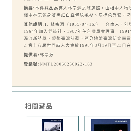
摘要:
本件藏品為詩人林宗源之旅遊照，由相中人物所
相中林宗源身著黑紅白直條紋襯衫、灰棕色外套，
其他說明:
1. 林宗源（1935-04-16/），
1964年加入笠詩社，1987年任台灣筆會理事，
濁流新詩獎、榮後臺灣詩獎、鹽分地帶臺灣新文學
2.第十八屆世界詩人大會於1998年8月19日至2
提供者:
林宗源
登錄號:
NMTL20060250022-163
-相關藏品-