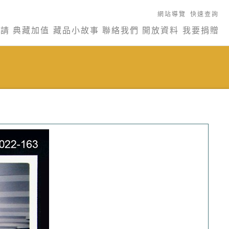
網站導覽
快速查詢
申請
典藏加值
藏品小故事
聯絡我們
開放資料
我要捐贈