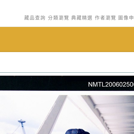
藏品查詢
分類瀏覽
典藏精選
作者瀏覽
圖像