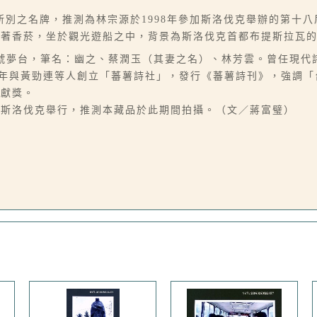
別之名牌，推測為林宗源於1998年參加斯洛伐克舉辦的第十
叼著香菸，坐於觀光遊船之中，背景為斯洛伐克首都布提斯拉瓦
台南人，別號夢台，筆名：幽之、蔡潤玉（其妻之名）、林芳雲。曾任
1991年與黃勁連等人創立「蕃薯詩社」，發行《蕃薯詩刊》，強調
貢獻獎。
3日在斯洛伐克舉行，推測本藏品於此期間拍攝。（文／蔣富璧）