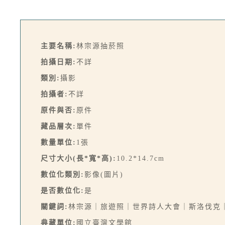
主要名稱:
林宗源抽菸照
拍攝日期:
不詳
類別:
攝影
拍攝者:
不詳
原件與否:
原件
藏品層次:
單件
數量單位:
1張
尺寸大小(長*寬*高):
10.2*14.7cm
數位化類別:
影像(圖片)
是否數位化:
是
關鍵詞:
林宗源｜旅遊照｜世界詩人大會｜斯洛伐克
典藏單位:
國立臺灣文學館