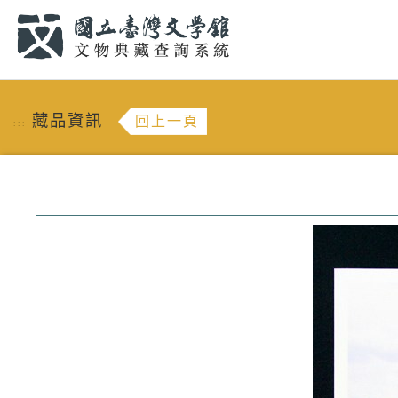
跳到主要內容
:::
藏品資訊
回上一頁
:::