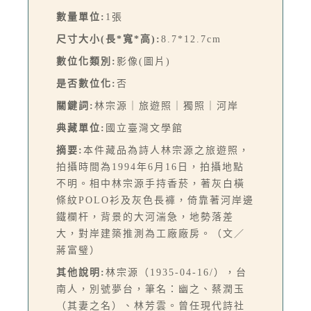
數量單位:
1張
尺寸大小(長*寬*高):
8.7*12.7cm
數位化類別:
影像(圖片)
是否數位化:
否
關鍵詞:
林宗源｜旅遊照｜獨照｜河岸
典藏單位:
國立臺灣文學館
摘要:
本件藏品為詩人林宗源之旅遊照，
拍攝時間為1994年6月16日，拍攝地點
不明。相中林宗源手持香菸，著灰白橫
條紋POLO衫及灰色長褲，倚靠著河岸邊
鐵欄杆，背景的大河湍急，地勢落差
大，對岸建築推測為工廠廠房。（文／
蔣富璧）
其他說明:
林宗源（1935-04-16/），台
南人，別號夢台，筆名：幽之、蔡潤玉
（其妻之名）、林芳雲。曾任現代詩社