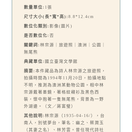
數量單位:
1張
尺寸大小(長*寬*高):
8.8*12.4cm
數位化類別:
影像(圖片)
是否數位化:
否
關鍵詞:
林宗源｜旅遊照｜澳洲｜公園｜
無尾熊
典藏單位:
國立臺灣文學館
摘要:
本件藏品為詩人林宗源之旅遊照，
拍攝時間為1994年11月20日，拍攝地點
不明，推測為澳洲某動物公園。相中林
宗源戴著墨鏡，著格紋襯衫及黑色西
裝，懷中抱著一隻無尾熊，背景為一野
外湖邊。（文／蔣富璧）
其他說明:
林宗源（1935-04-16/），台
南人，別號夢台，筆名：幽之、蔡潤玉
（其妻之名）、林芳雲。曾任現代詩社