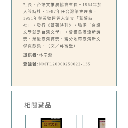
社長、台語文推展協會會長。1964年加
入笠詩社，1987年任台灣筆會理事，
1991年與黃勁連等人創立「蕃薯詩
社」，發行《蕃薯詩刊》，強調「台語
文學就是台灣文學」。曾獲吳濁流新詩
獎、榮後臺灣詩獎、鹽分地帶臺灣新文
學貢獻獎。（文／蔣富璧）
提供者:
林宗源
登錄號:
NMTL20060250022-135
-相關藏品-