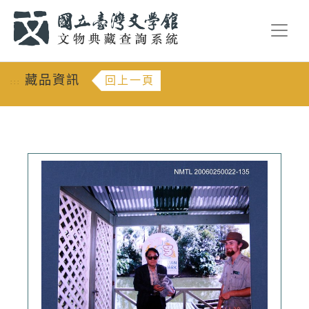
跳到主要內容
:::
藏品資訊
回上一頁
:::