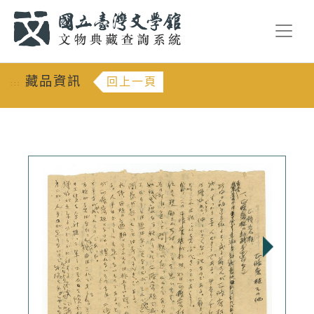
跳到主要內容
:::
藏品資訊
回上一頁
:::