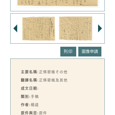
列印
主要名稱:
正條密植その他
翻譯名稱:
正條密植及其他
成文日期:
類別:
手稿
作者:
楊逵
原件與否:
原件