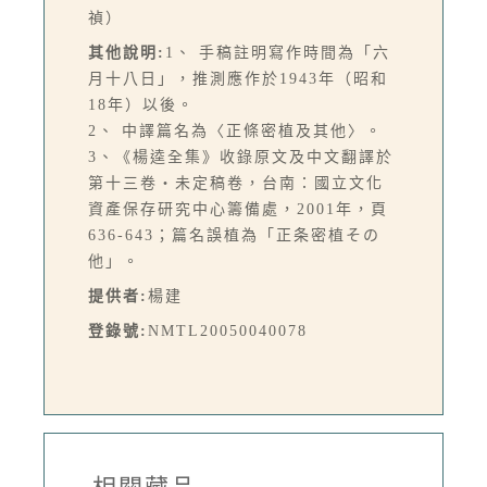
禎）
其他說明:
1、 手稿註明寫作時間為「六
月十八日」，推測應作於1943年（昭和
18年）以後。
2、 中譯篇名為〈正條密植及其他〉。
3、《楊逵全集》收錄原文及中文翻譯於
第十三卷‧未定稿卷，台南：國立文化
資產保存研究中心籌備處，2001年，頁
636-643；篇名誤植為「正条密植その
他」。
提供者:
楊建
登錄號:
NMTL20050040078